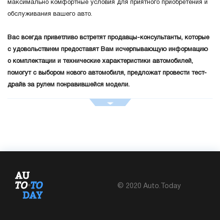
максимально комфортные условия для приятного приобретения и
обслуживания вашего авто.
Вас всегда приветливо встретят продавцы-консультанты, которые
с удовольствием предоставят Вам исчерпывающую информацию
о комплектации и технические характеристики автомобилей,
помогут с выбором нового автомобиля, предложат провести тест-
драйв за рулем понравившейся модели.
Для того, чтобы Вы себя чувствовали комфортно в новом
автомобиле, чтобы он полностью соответствовал Вашей
индивидуальности, мы предлагаем наиболее полный выбор
вариантов комплектации автомобиля, его цвета, отделка салона,
оригинальных аксессуаров
TOYOTA
.
Попробовать автомобиль в
действии вы можете воспользовавшись услугой ТЕСТ ДРАЙВ.
© 2020 Auto.Today
Владельцам автомобилей Тойота официальный сервисный центр в
городе Винница предлагает качественное обслуживание
автомобилей на современное оборудование, обеспечение