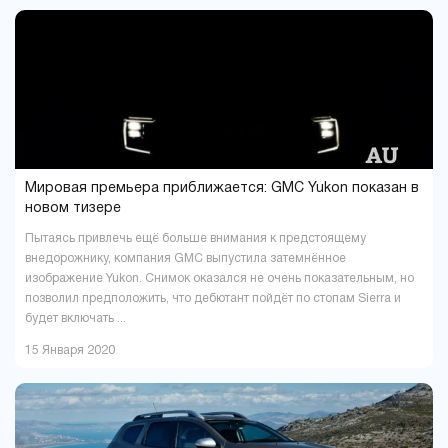
Мировая премьера приближается: GMC Yukon показан в
новом тизере
Пытаясь привлечь ещё больше внимания к предстоящему
внедорожнику, компания GMC выпустила затемнённое
изображение Yukon. Снимок оказался не очень показательным, но
позволил предположить, что дебютант пойдёт по стопам Sierra и
будет включать ...
15 Января 2020