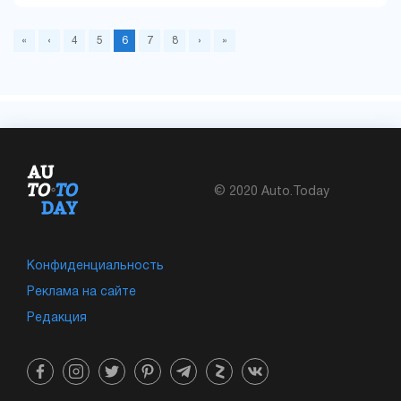
«
‹
4
5
6
7
8
›
»
© 2020 Auto.Today
Конфиденциальность
Реклама на сайте
Редакция