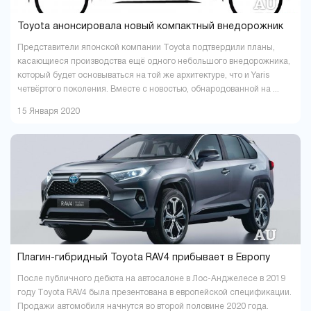
Toyota анонсировала новый компактный внедорожник
Представители японской компании Toyota подтвердили планы,
касающиеся производства ещё одного небольшого внедорожника,
который будет основываться на той же архитектуре, что и Yaris
четвёртого поколения. Вместе с новостью, обнародованной на ...
15 Января 2020
Плагин-гибридный Toyota RAV4 прибывает в Европу
После публичного дебюта на автосалоне в Лос-Анджелесе в 2019
году Toyota RAV4 была презентована в европейской спецификации.
Продажи автомобиля начнутся во второй половине 2020 года.