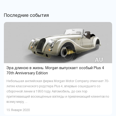
Кривой Рог
Кропивницкий
9
8
Луцк
Львов
6
29
Последние события
Мариуполь
Мукачево
4
6
Николаев
Одесса
14
29
Павлоград
Полтава
1
16
Ровно
Сумы
9
5
Тернополь
Ужгород
9
4
Харьков
Херсон
37
16
Хмельницкий
Черкассы
18
6
Чернигов
Черновцы
5
7
Эра длиною в жизнь: Morgan выпускает особый Plus 4
70th Anniversary Edition
Небольшая английская фирма Morgan Motor Company отмечает 70-
летие классического родстера Plus 4, впервые сошедшего со
сборочной линии в 1950 году. Автомобиль, до сих пор
притягивающий восхищённые взгляды и привлекающий клиентов по
всему миру, ...
15 Января 2020