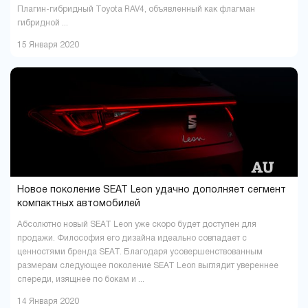
Плагин-гибридный Toyota RAV4, объявленный как флагман
гибридной ...
15 Января 2020
Новое поколение SEAT Leon удачно дополняет сегмент
компактных автомобилей
Абсолютно новый SEAT Leon уже скоро будет доступен для
продажи. Философия его дизайна идеально совпадает с
ценностями бренда SEAT. Благодаря усовершенствованным
размерам следующее поколение SEAT Leon выглядит увереннее
спереди, изящнее по бокам и ...
14 Января 2020