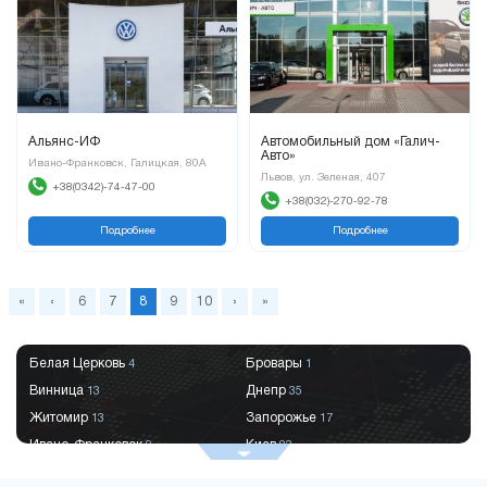
Альянс-ИФ
Автомобильный дом «Галич-
Авто»
Ивано-Франковск, Галицкая, 80А
Львов, ул. Зеленая, 407
+38(0342)-74-47-00
+38(032)-270-92-78
Подробнее
Подробнее
«
‹
6
7
8
9
10
›
»
Белая Церковь
Бровары
4
1
Винница
Днепр
13
35
Житомир
Запорожье
13
17
Ивано-Франковск
Киев
9
83
Краматорск
Кременчуг
2
9