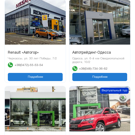
Renault «Автогор»
Автотрейдинг-Одесса
Черкассы, ул. 30 лет Победы, 7/2
Одесса, ул. 6-й км Овидиопольской
дороги, 10/2
+38(0472)-55-53-54
+38(048)-734-36-62
Подробнее
Подробнее
Виртуальный тур