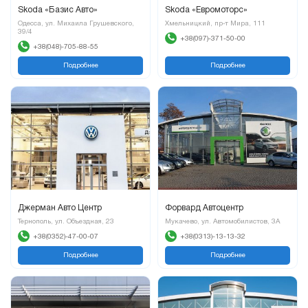
Skoda «Базис Авто»
Skoda «Евромоторс»
Одесса, ул. Михаила Грушевского,
Хмельницкий, пр-т Мира, 111
39/4
+38(097)-371-50-00
+38(048)-705-88-55
Подробнее
Подробнее
Джерман Авто Центр
Форвард Автоцентр
Тернополь, ул. Объездная, 23
Мукачево, ул. Автомобилистов, 3А
+38(0352)-47-00-07
+38(0313)-13-13-32
Подробнее
Подробнее