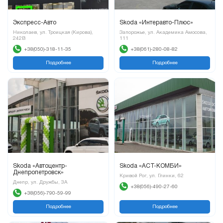
Экспресс-Авто
Skoda «Интеравто-Плюс»
Николаев, ул. Троицкая (Кирова),
Запорожье, ул. Академика Амосова,
242В
111
+38(050)-318-11-35
+38(061)-280-08-82
Подробнее
Подробнее
Skoda «Автоцентр-
Skoda «АСТ-КОМБИ»
Днепропетровск»
Кривой Рог, ул. Глинки, 62
Днепр, ул. Дружбы, 3А
+38(056)-490-27-60
+38(056)-790-59-99
Подробнее
Подробнее