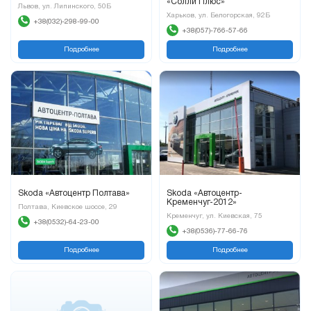
«Солли Плюс»
Львов, ул. Липинского, 50Б
Харьков, ул. Белогорская, 92Б
+38(032)-298-99-00
+38(057)-766-57-66
Подробнее
Подробнее
Skoda «Автоцентр Полтава»
Skoda «Автоцентр-
Кременчуг-2012»
Полтава, Киевское шоссе, 29
Кременчуг, ул. Киевская, 75
+38(0532)-64-23-00
+38(0536)-77-66-76
Подробнее
Подробнее