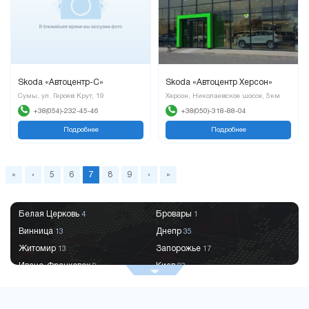
Skoda «Автоцентр-С»
Skoda «Автоцентр Херсон»
Сумы, ул. Героев Крут, 19
Херсон, Николаевское шоссе, 5км
+38(054)-232-45-46
+38(050)-318-88-04
Подробнее
Подробнее
«
‹
5
6
7
8
9
›
»
Белая Церковь
Бровары
4
1
Винница
Днепр
13
35
Житомир
Запорожье
13
17
Ивано-Франковск
Киев
9
83
Краматорск
Кременчуг
2
9
Кривой Рог
Кропивницкий
9
8