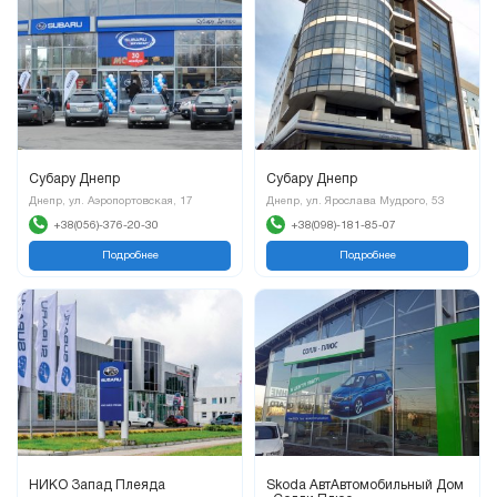
Субару Днепр
Субару Днепр
Днепр, ул. Аэропортовская, 17
Днепр, ул. Ярослава Мудрого, 53
+38(056)-376-20-30
+38(098)-181-85-07
Подробнее
Подробнее
НИКО Запад Плеяда
Skoda АвтАвтомобильный Дом