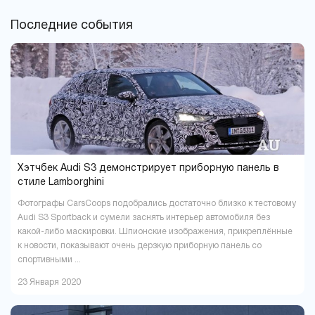
Луцк
Львов
6
29
Последние события
Мариуполь
Мукачево
4
6
Николаев
Одесса
14
29
Павлоград
Полтава
1
16
Ровно
Сумы
9
5
Тернополь
Ужгород
9
4
Харьков
Херсон
37
16
Хмельницкий
Черкассы
18
6
Чернигов
Черновцы
5
7
Хэтчбек Audi S3 демонстрирует приборную панель в
стиле Lamborghini
Фотографы CarsCoops подобрались достаточно близко к тестовому
Audi S3 Sportback и сумели заснять интерьер автомобиля без
какой-либо маскировки. Шпионские изображения, прикреплённые
к новости, показывают очень дерзкую приборную панель со
спортивными ...
23 Января 2020