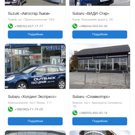
Suzuki «Автостар Львов»
Subaru «ВИДИ-Стар»
Львов, ул. Промышленная, 52Б
Киев, Кольцевая дорога, 56
+38(032)-247-17-77
+38(044)-503-03-30
Подробнее
Подробнее
Subaru «Холдинг Экспресс»
Subaru «Славмоторс»
Хмельницкий, пр-т Мира, 111
Херсон, пр-т. Адмирала Сенявина,
1Б
+38(0382)-71-75-25
+38(050)-494-00-14
Подробнее
Подробнее