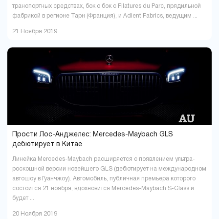
транспортных средствах, бок о бок с Filatures du Parc, прядильной
фабрикой в регионе Тарн (Франция), и Adient Fabrics, ведущим ...
21 Ноября 2019
Прости Лос-Анджелес: Mercedes-Maybach GLS
дебютирует в Китае
Линейка Mercedes-Maybach расширяется с появлением ультра-
роскошной версии новейшего GLS (дебютирует на международном
автошоу в Гуанчжоу). Автомобиль, публичная премьера которого
состоится 21 ноября, вдохновится Mercedes-Maybach S-Class и
будет ...
20 Ноября 2019