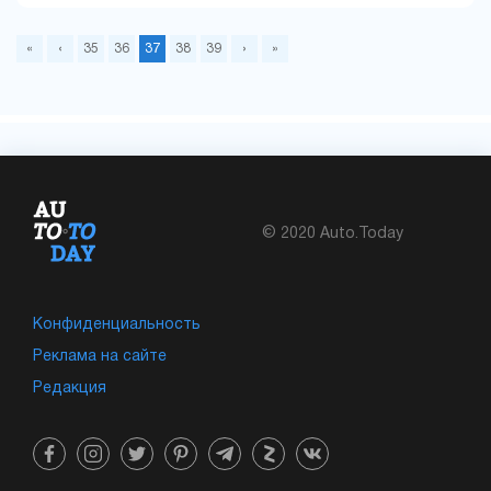
«
‹
35
36
37
38
39
›
»
© 2020 Auto.Today
Конфиденциальность
Реклама на сайте
Редакция