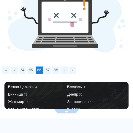
«
‹
64
65
66
67
68
›
»
Белая Церковь
Бровары
4
1
Винница
Днепр
13
35
Житомир
Запорожье
13
17
Ивано-Франковск
Киев
9
83
Краматорск
Кременчуг
2
9
Кривой Рог
Кропивницкий
9
8
Луцк
Львов
6
29