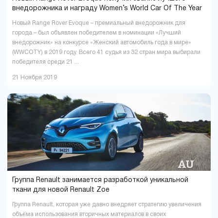
внедорожника и награду Women’s World Car Of The Year
Новый Range Rover Evoque – премиальный внедорожник для
города – был объявлен победителем в номинации «Лучший
внедорожник» на конкурсе «Женский автомобиль года в мире»
(WWCOTY) в 2019 году. Всего 41 судья из 32 стран мира выбирали
победителя среди 21 ...
21 Ноября 2019
Группа Renault занимается разработкой уникальной
ткани для новой Renault Zoe
Группа Renault, которая уже давно внедряет стратегию увеличения
объёма использования вторичных материалов в своих