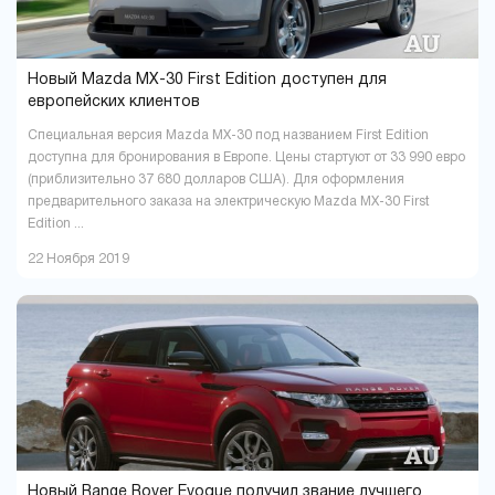
Новый Mazda MX-30 First Edition доступен для
европейских клиентов
Специальная версия Mazda MX-30 под названием First Edition
доступна для бронирования в Европе. Цены стартуют от 33 990 евро
(приблизительно 37 680 долларов США). Для оформления
предварительного заказа на электрическую Mazda MX-30 First
Edition ...
22 Ноября 2019
Новый Range Rover Evoque получил звание лучшего