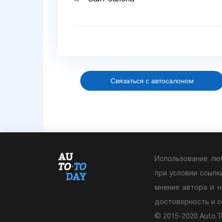
Связаться с автосалоном
Использование лю
при условии ссылк
мнение автора и н
достоверность и 
© 2015-2020 Auto.