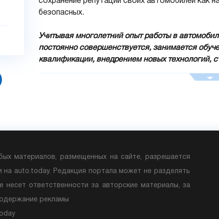
сохранение репутации своих автомобилей как н
безопасных.
Учитывая многолетний опыт работы в автомобил
постоянно совершенствуется, занимается обуч
квалификации, внедрением новых технологий, с
удовлетворение желаний и потребностей клиент
Автосалон
«Н МОТОРС ЮГ»
предлагает Вам са
автомобилей марки
Nissan
— от самых маленьки
охватить огромное число покупателей. Даже с
подобрать автомобиль по своему вкусу, наши 
помочь выбрать Вам наиболее оптимальную ком
модели и комплектации наш салон в максималь
бых материалов, размещенных на сайте, разрешается
автомобиля покупателю. Также у нас есть возм
и на auto.today. Редакция портала может не разделять
благодаря специальной программе
«Nissan Fina
е несет ответственности за авторские материалы, за
минимальным первоначальным взносом), что де
содержание рекламы
А воспользовавшись услугой
Trade-in
, любой к
на новое.
Today