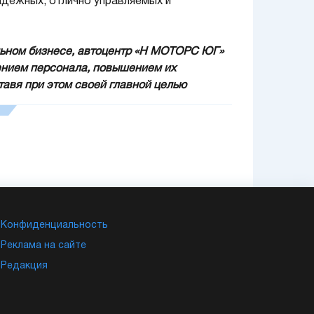
адежных, отлично управляемых и
ьном бизнесе, автоцентр
«Н МОТОРС ЮГ»
ением персонала, повышением их
тавя при этом своей главной целью
ов.
мый широкий спектр официальных
х до внедорожников 4×4, что позволяет
амые требовательные покупатели смогут
квалифицированные специалисты смогут
плектацию. При заказе необходимой
но кратчайшие сроки осуществит поставку
Конфиденциальность
ожность приобрести автомобиль в кредит,
Реклама на сайте
nce»
(кредит от 0,01 % годовых с
Редакция
лает продукт марки
Nissan
еще доступнее.
лиент сможет обменять подержанное авто