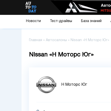
Новости
Тест-драйвы
База знаний
Главная
»
Автосалоны
»
Nissan «Н Моторс Юг»
Nissan «Н Моторс Юг»
Н Моторс Юг