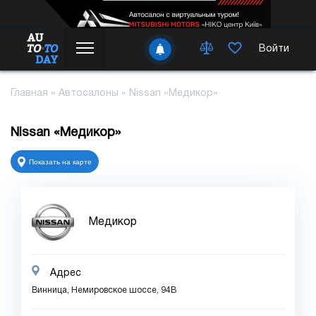
Войти
Главная
»
Автосалоны
»
Nissan «Медикор»
Nissan «Медикор»
Показать на карте
Медикор
Адрес
Винница, Немировское шоссе, 94В