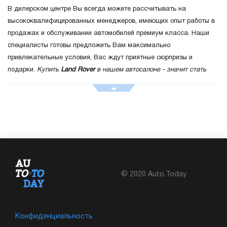
В дилерском центре Вы всегда можете рассчитывать на
высококвалифицированных менеджеров, имеющих опыт работы в
продажах и обслуживании автомобилей премиум класса. Наши
специалисты готовы предложить Вам максимально
привлекательные условия, Вас ждут приятные сюрпризы и
подарки.
Купить
Land Rover
в нашем автосалоне - значит стать
владельцем действительно роскошного, эффектного автомобиля,
который идеально подчеркивает ваш статус.
Для нас каждый
клиент - это VIP-персона. В дилерском центре есть все
необходимое для того, чтобы вы остались действительно
довольны:
- широкий модельный ряд автомобилей Land Rover;
© 2020 Auto.Today
- возможность обменять свой автомобиль на новый по системе
Trade-in;
- автострахование, кредит и лизинг на наиболее привлекательных
Конфиденциальность