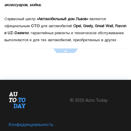
аксессуаров, мойка.
Сервисный центр
«Автомобильный дом Львов»
является
официальным
СТО
для автомобилей
Opel, Geely, Great Wall, Ravon
и UZ-Daewoo
: гарантийные ремонты и техническое обслуживание
выполняются и для тех автомобилей, приобретенных в других
официальных дилеров Украины, с сохранением гарантии.
Кроме того, работники нашей станции имеют опыт и высокую
квалификацию по выполнению всего спектра работ по
обслуживанию негарантийных автомобилей марок
Hyundai, Opel,
KIA, Chevrolet, ЗАЗ, LADA
и др..
© 2020 Auto.Today
Конфиденциальность