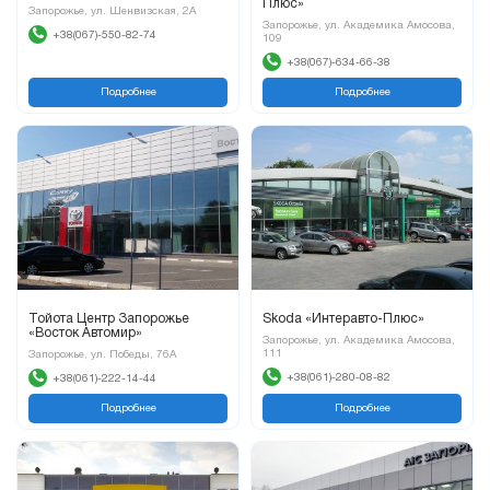
Плюс»
Запорожье, ул. Шенвизская, 2А
Запорожье, ул. Академика Амосова,
+38(067)-550-82-74
109
+38(067)-634-66-38
Подробнее
Подробнее
Тойота Центр Запорожье
Skoda «Интеравто-Плюс»
«Восток Автомир»
Запорожье, ул. Академика Амосова,
111
Запорожье, ул. Победы, 76А
+38(061)-280-08-82
+38(061)-222-14-44
Подробнее
Подробнее