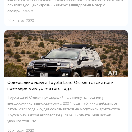
сочетающую 1,6-литровый четырёхцилиндровый мотор с
электрическим ...
20 Января 2020
Совершенно новый Toyota Land Cruiser готовится к
премьере в августе этого года
Toyota Land Cruiser, пришедший на замену нынешнему
внедорожнику, выпускаемому с 2007 года, публично дебютирует
летом 2020 года и будет основываться на модульной архитектуре
Toyota New Global Architecture (TNGA). В отчёте BestCarWeb
указывается, что ...
20 Января 2020