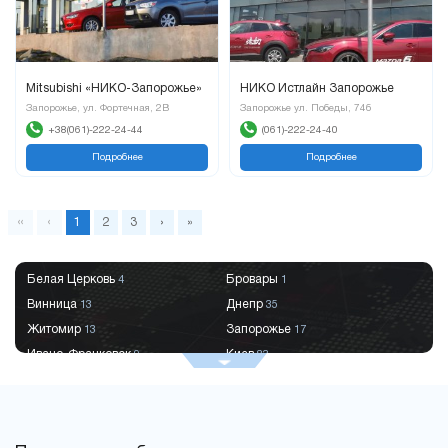
Mitsubishi «НИКО-Запорожье»
НИКО Истлайн Запорожье
Запорожье, ул. Фортечная, 2В
Запорожье ул. Победы, 74б
+38(061)-222-24-44
(061)-222-24-40
Подробнее
Подробнее
«
‹
1
2
3
›
»
Белая Церковь
Бровары
4
1
Винница
Днепр
13
35
Житомир
Запорожье
13
17
Ивано-Франковск
Киев
9
83
Краматорск
Кременчуг
2
9
Кривой Рог
Кропивницкий
9
8
Луцк
Львов
6
29