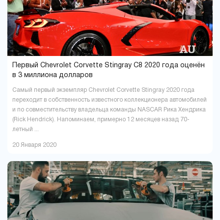
Первый Chevrolet Corvette Stingray C8 2020 года оценён
в 3 миллиона долларов
Самый первый экземпляр Chevrolet Corvette Stingray 2020 года
переходит в собственность известного коллекционера автомобилей
и по совместительству владельца команды NASCAR Рика Хендрика
(Rick Hendrick). Напоминаем, примерно 12 месяцев назад 70-
летный ...
20 Января 2020