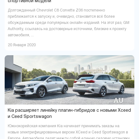
спортивной модели
Долгожданный Chevrolet C8 Corvette Z06 постепенно
приближается к запуску и, очевидно, становится всё более
обсуждаемым среди популярных онлайн-изданий. На этот раз, GM
Authority, ссылаясь на достоверные источники, близкие к проекту
автомобиля, ...
20 Января 2020
Kia расширяет линейку плагин-гибридов с новыми Xceed
и Ceed Sportswagon
Южнокорейская компания Kia начинает принимать заказы на
новые электрифицированные версии XCeed и Ceed Sportswagon в
Европе. Автомобили делят между собой единую силовую установку,