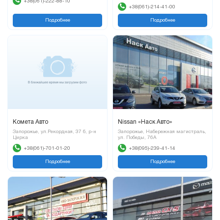
+38(061)-222-88-10
+38(061)-214-41-00
Подробнее
Подробнее
Комета Авто
Nissan «Наск Авто»
Запорожье, ул.Рекордная, 37 б, р-н
Запорожье, Набережная магистраль,
Цирка
ул. Победы, 76А
+38(061)-701-01-20
+38(095)-239-41-14
Подробнее
Подробнее