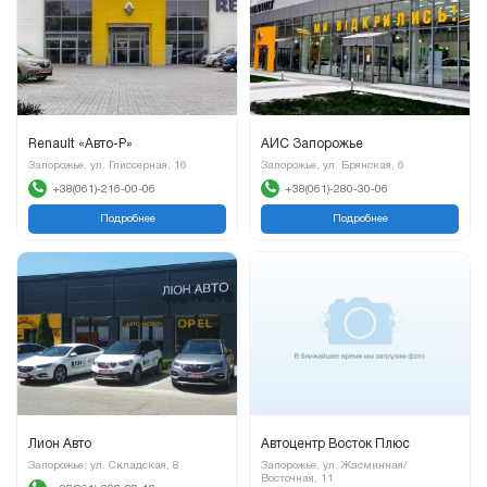
Renault «Авто-Р»
АИС Запорожье
Запорожье, ул. Глиссерная, 16
Запорожье, ул. Брянская, 6
+38(061)-216-00-06
+38(061)-280-30-06
Подробнее
Подробнее
Лион Авто
Автоцентр Восток Плюс
Запорожье, ул. Складская, 8
Запорожье, ул. Жасминная/
Восточная, 11