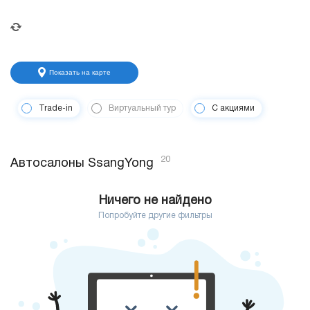
Показать на карте
Trade-in
Виртуальный тур
С акциями
20
Автосалоны SsangYong
Ничего не найдено
Попробуйте другие фильтры