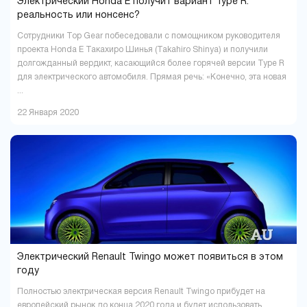
Электрический Honda E получит вариант Type R:
реальность или нонсенс?
Сотрудники Top Gear побеседовали с помощником руководителя
проекта Honda E Такахиро Шинья (Takahiro Shinya) и получили
долгожданный вердикт, касающийся более горячей версии Type R
для электрического автомобиля. Прямая речь: «Конечно, эта новая
...
22 Января 2020
Электрический Renault Twingo может появиться в этом
году
Полностью электрическая версия Renault Twingo прибудет на
европейский рынок до конца 2020 года и будет использовать