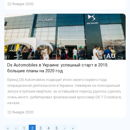
22 Января 2020
Ds Automobiles в Украине: успешный старт в 2019,
большие планы на 2020 год
Бренд DS Automobiles подводит итоги своего первого года
операционной деятельности в Украине. Невзирая на полноценный
запуск в третьем квартале, за оставшийся период удалось сделать
очень много: дебютировал флагманский кроссовер DS 7 Crossback,
начали ...
22 Января 2020
«
‹
1
2
3
4
5
›
»