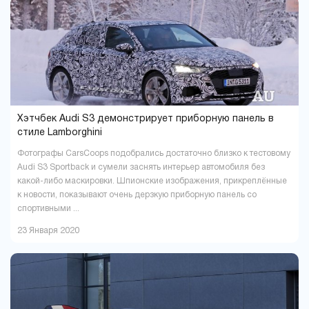
Павлоград
Полтава
1
16
Ровно
Сумы
9
5
Тернополь
Ужгород
9
4
Харьков
Херсон
37
16
Хмельницкий
Черкассы
18
6
Чернигов
Черновцы
5
7
Хэтчбек Audi S3 демонстрирует приборную панель в
стиле Lamborghini
Фотографы CarsCoops подобрались достаточно близко к тестовому
Audi S3 Sportback и сумели заснять интерьер автомобиля без
какой-либо маскировки. Шпионские изображения, прикреплённые
к новости, показывают очень дерзкую приборную панель со
спортивными ...
23 Января 2020