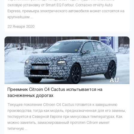
силовую установку от Smart EQ Forfour. Согласно отчёту Auto
Express, премьера электрического автомобиля может состоятся на
крупнейшем ...
22 Января 2020
Преемник Citroën C4 Cactus испытывается на
заснеженных дорогах
Текущее поколение Citroen C4 Cactus готовится к завершению
производства, тогда как модель, предназначенная для его замены,
тестируется в Северной Европе при минусовых температурах. Как
можно заметить, замаскированный прототип Citroën имеет
типичную ...