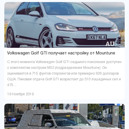
Николаев
Одесса
14
29
Павлоград
Полтава
1
16
Ровно
Сумы
9
5
Тернополь
Ужгород
9
4
Харьков
Херсон
37
16
Хмельницкий
Черкассы
18
6
Чернигов
Черновцы
5
7
Volkswagen Golf GTI получает настройку от Mountune
С этого момента Volkswagen Golf GTI седьмого поколения доступен
с комплектом настроек M52 (подразделение Mountune). Он
оценивается в 715 фунтов стерлингов или примерно 926 долларов
США. Пиковая отдача Golf GTI возрастает до 310 лошадиных сил и
475 ...
19 Ноября 2019