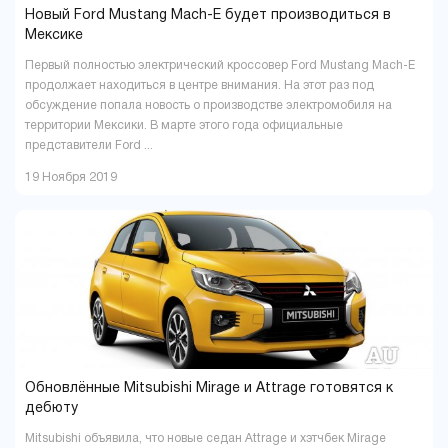
Новый Ford Mustang Mach-E будет производиться в
Мексике
Первый полностью электрический кроссовер Ford Mustang Mach-E
продолжает находиться в центре внимания. На этот раз под
обсуждение попала новость о производстве электромобиля на
территории Мексики. В марте этого года официальные
представители Ford ...
19 Ноября 2019
Обновлённые Mitsubishi Mirage и Attrage готовятся к
дебюту
Mitsubishi объявила, что новые седан Attrage и хэтчбек Mirage