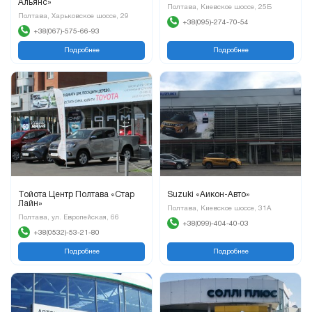
Альянс»
Полтава, Киевское шоссе, 25Б
Полтава, Харьковское шоссе, 29
+38(095)-274-70-54
+38(067)-575-66-93
Подробнее
Подробнее
Тойота Центр Полтава «Стар
Suzuki «Аикон-Авто»
Лайн»
Полтава, Киевское шоссе, 31А
Полтава, ул. Европейская, 66
+38(099)-404-40-03
+38(0532)-53-21-80
Подробнее
Подробнее