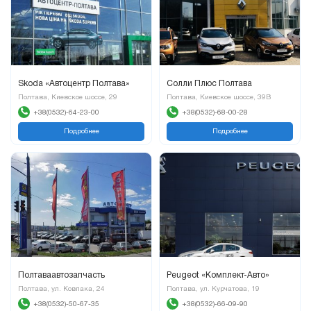
Skoda «Автоцентр Полтава»
Солли Плюс Полтава
Полтава, Киевское шоссе, 29
Полтава, Киевское шоссе, 39В
+38(0532)-64-23-00
+38(0532)-68-00-28
Подробнее
Подробнее
Полтаваавтозапчасть
Peugeot «Комплект-Авто»
Полтава, ул. Ковпака, 24
Полтава, ул. Курчатова, 19
+38(0532)-50-67-35
+38(0532)-66-09-90