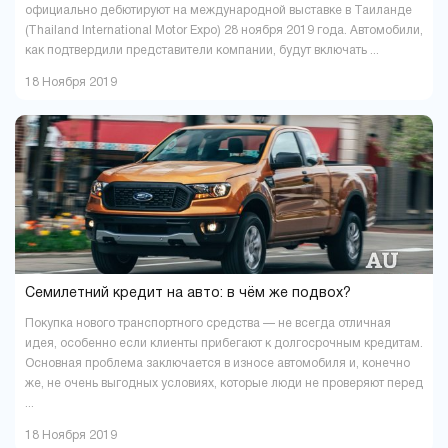
официально дебютируют на международной выставке в Таиланде
(Thailand International Motor Expo) 28 ноября 2019 года. Автомобили,
как подтвердили представители компании, будут включать ...
18 Ноября 2019
Семилетний кредит на авто: в чём же подвох?
Покупка нового транспортного средства — не всегда отличная
идея, особенно если клиенты прибегают к долгосрочным кредитам.
Основная проблема заключается в износе автомобиля и, конечно
же, не очень выгодных условиях, которые люди не проверяют перед
...
18 Ноября 2019