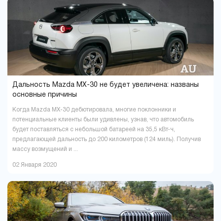
Павлоград
Полтава
1
16
Ровно
Сумы
9
5
Тернополь
Ужгород
9
4
Харьков
Херсон
37
16
Хмельницкий
Черкассы
18
6
Чернигов
Черновцы
5
7
Дальность Mazda MX-30 не будет увеличена: названы
основные причины
Когда Mazda MX-30 дебютировала, многие поклонники и
потенциальные клиенты были удивлены, узнав, что автомобиль
будет поставляться с небольшой батареей на 35,5 кВт-ч,
предлагающей дальность до 200 километров (124 миль). Получив
массу возмущений и ...
02 Января 2020