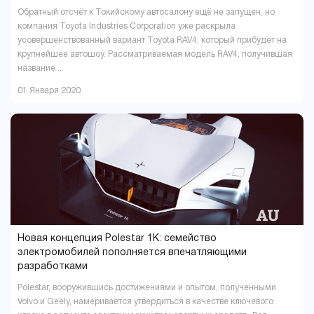
Обратный отсчёт к Токийскому автосалону ещё не запущен, но
компания Toyota Industries Corporation уже раскрыла
усовершенствованный вариант Toyota RAV4, который прибудет на
крупнейшее автошоу. Рассматриваемая модель RAV4, получившая
название ...
01 Января 2020
Новая концепция Polestar 1K: семейство
электромобилей пополняется впечатляющими
разработками
Polestar, вооружившись достижениями и опытом, полученными
Volvo и Geely, намеривается утвердиться в качестве ключевого