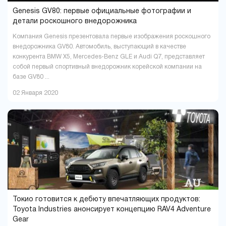
Genesis GV80: первые официальные фотографии и
детали роскошного внедорожника
Компания Genesis презентовала первые изображения роскошного
внедорожника GV80. Автомобиль, выступающий в качестве
конкурента BMW X5, Mercedes-Benz GLE и Audi Q7, представляет
собой первый спортивный внедорожник корейской компании на
базе GV80 ...
02 Января 2020
Токио готовится к дебюту впечатляющих продуктов:
Toyota Industries анонсирует концепцию RAV4 Adventure
Gear