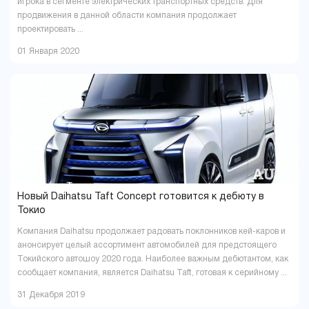
игрока в сегменте электрических транспортных средств. Для
продвижения в данной области компания продолжает
проектировать ...
01 Января 2020
Новый Daihatsu Taft Concept готовится к дебюту в
Токио
Компания Daihatsu продолжает радовать поклонников кей-каров и
анонсирует целый ассортимент автомобилей для предстоящего
Токийского автошоу 2020 года. Наиболее важным дебютантом, как
сообщает компания, является Daihatsu Taft, готовая к серийному ...
31 Декабря 2019