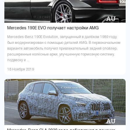
Mercedes 190E EVO получает настройки AMG
Mercedes-Benz 190E Evolution, запущенный в далёком 1989 году,
был модернизирован с помощью деталей AMG. В первоначальном
варианте автомобиль получил привлекательный задний спойлер,
расширенные колёсные арки, улучшенную тормозную систему,
подвеску и ...
18 Ноября 2019