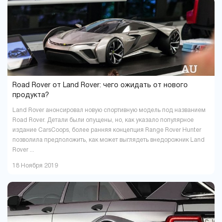
Павлоград
Полтава
1
16
Ровно
Сумы
9
5
Тернополь
Ужгород
9
4
Харьков
Херсон
37
16
Хмельницкий
Черкассы
18
6
Чернигов
Черновцы
5
7
Road Rover от Land Rover: чего ожидать от нового
продукта?
Land Rover анонсировал новую спортивную модель под названием
Road Rover. Детали были опущены, но, как указало популярное
издание СarsCoops, более ранняя концепция Range Rover Hunter
позволила предположить, как может выглядеть внедорожник Land
Rover ...
18 Ноября 2019