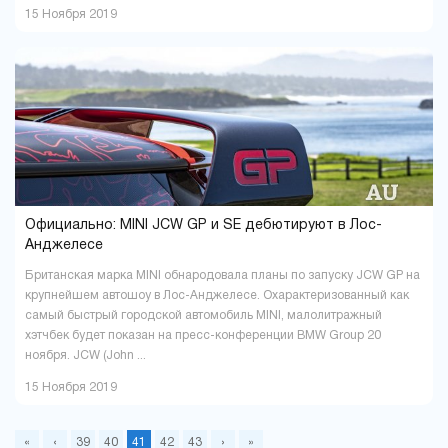
15 Ноября 2019
Официально: MINI JCW GP и SE дебютируют в Лос-
Анджелесе
Британская марка MINI обнародовала планы по запуску JCW GP на
крупнейшем автошоу в Лос-Анджелесе. Охарактеризованный как
самый быстрый городской автомобиль MINI, малолитражный
хэтчбек будет показан на пресс-конференции BMW Group 20
ноября. JCW (John ...
15 Ноября 2019
«
‹
39
40
41
42
43
›
»