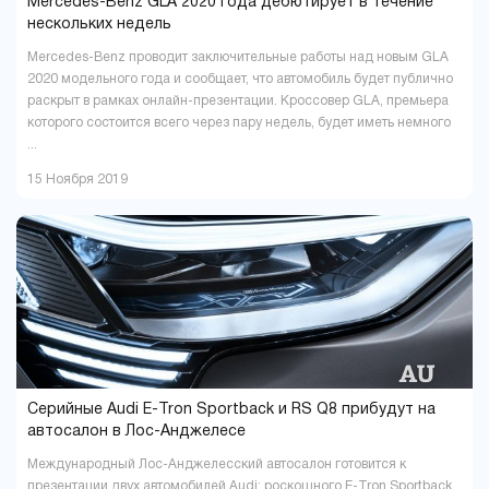
Mercedes-Benz GLA 2020 года дебютирует в течение
нескольких недель
Mercedes-Benz проводит заключительные работы над новым GLA
2020 модельного года и сообщает, что автомобиль будет публично
раскрыт в рамках онлайн-презентации. Кроссовер GLA, премьера
которого состоится всего через пару недель, будет иметь немного
...
15 Ноября 2019
Серийные Audi E-Tron Sportback и RS Q8 прибудут на
автосалон в Лос-Анджелесе
Международный Лос-Анджелесский автосалон готовится к
презентации двух автомобилей Audi: роскошного E-Tron Sportback