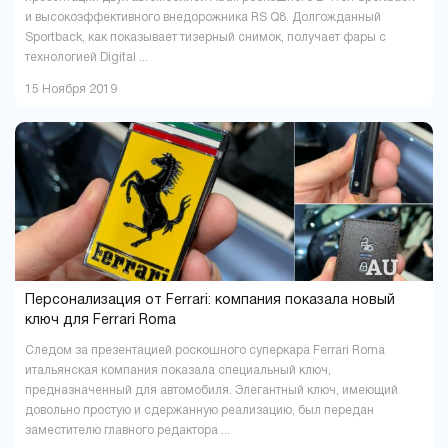
и высокоэффективного внедорожника RS Q8. Долгожданный
Sportback, как показывает тизерный снимок, получает фары с
технологией Digital ...
15 Ноября 2019
Персонализация от Ferrari: компания показала новый
ключ для Ferrari Roma
Следом за презентацией роскошного суперкара Ferrari Roma
итальянская компания показала специальный ключ,
предназначенный для автомобиля. Элегантный ключ, имеющий
довольно простую и сдержанную реализацию, был передан
заместителю главного редактора ...