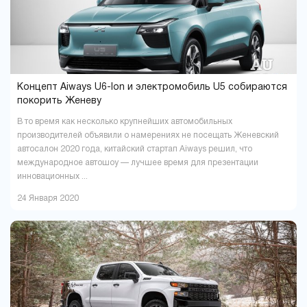
Ровно
Сумы
9
5
Тернополь
Ужгород
9
4
Харьков
Херсон
37
16
Хмельницкий
Черкассы
18
6
Чернигов
Черновцы
5
7
Концепт Aiways U6-Ion и электромобиль U5 собираются
покорить Женеву
В то время как несколько крупнейших автомобильных
производителей объявили о намерениях не посещать Женевский
автосалон 2020 года, китайский стартап Aiways решил, что
международное автошоу — лучшее время для презентации
инновационных ...
24 Января 2020