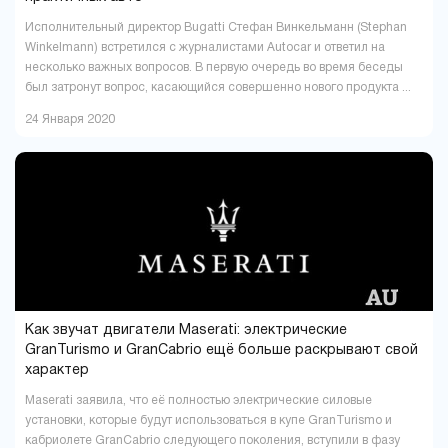
Исполнительный директор Bugatti Стефан Винкельманн (Stephan
Winkelmann) встретился с журналистами Autocar и ответил на
несколько важных вопросов. В первую очередь во время беседы
был затронут вопрос, касающийся совершенно нового продукта ...
24 Января 2020
Как звучат двигатели Maserati: электрические
GranTurismo и GranCabrio ещё больше раскрывают свой
характер
Maserati заявила, что её полностью электрические силовые
установки, которые будут использоваться в купе GranTurismo и
кабриолете GranCabrio следующего поколения, вступили в фазу