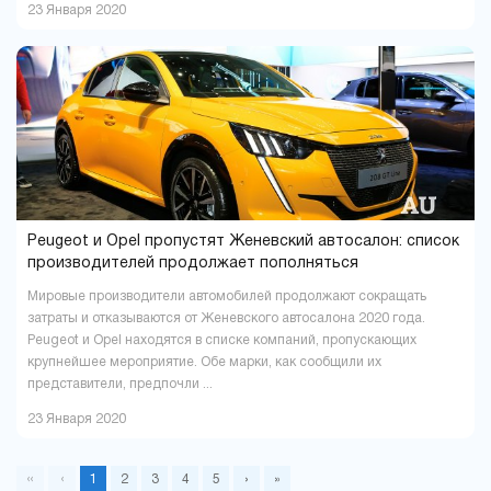
23 Января 2020
Peugeot и Opel пропустят Женевский автосалон: список
производителей продолжает пополняться
Мировые производители автомобилей продолжают сокращать
затраты и отказываются от Женевского автосалона 2020 года.
Peugeot и Opel находятся в списке компаний, пропускающих
крупнейшее мероприятие. Обе марки, как сообщили их
представители, предпочли ...
23 Января 2020
«
‹
1
2
3
4
5
›
»