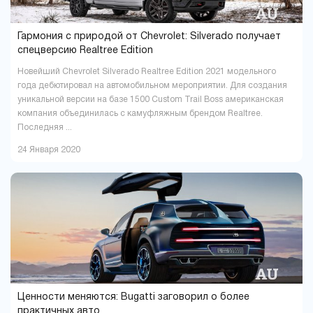
Гармония с природой от Chevrolet: Silverado получает
спецверсию Realtree Edition
Новейший Chevrolet Silverado Realtree Edition 2021 модельного
года дебютировал на автомобильном мероприятии. Для создания
уникальной версии на базе 1500 Custom Trail Boss американская
компания объединилась с камуфляжным брендом Realtree.
Последняя ...
24 Января 2020
Ценности меняются: Bugatti заговорил о более
практичных авто