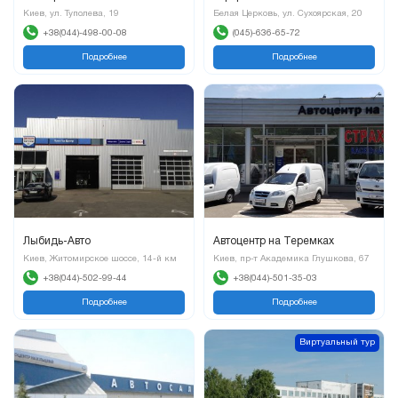
Киев, ул. Туполева, 19
Белая Церковь, ул. Сухоярская, 20
+38(044)-498-00-08
(045)-636-65-72
Подробнее
Подробнее
Лыбидь-Авто
Автоцентр на Теремках
Киев, Житомирское шоссе, 14-й км
Киев, пр-т Академика Глушкова, 67
+38(044)-502-99-44
+38(044)-501-35-03
Подробнее
Подробнее
Виртуальный тур