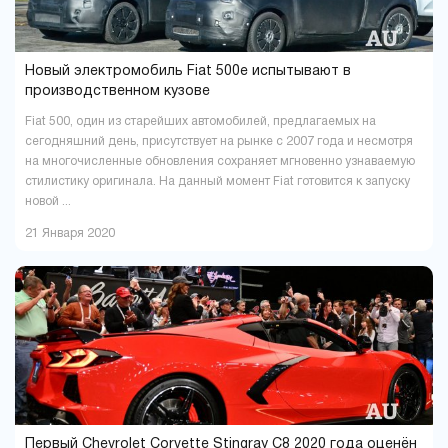
Хмельницкий
Черкассы
18
6
Чернигов
Черновцы
5
7
Новый электромобиль Fiat 500e испытывают в
производственном кузове
Fiat 500, один из старейших автомобилей, предлагаемых на
сегодняшний день, присутствует на рынке с 2007 года и несмотря
на многочисленные обновления сохраняет мгновенно узнаваемую
стилистику оригинала. На данный момент Fiat готовится к запуску
новой ...
21 Января 2020
Первый Chevrolet Corvette Stingray C8 2020 года оценён