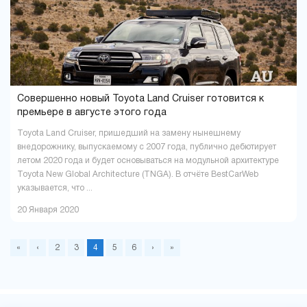
Совершенно новый Toyota Land Cruiser готовится к
премьере в августе этого года
Toyota Land Cruiser, пришедший на замену нынешнему
внедорожнику, выпускаемому с 2007 года, публично дебютирует
летом 2020 года и будет основываться на модульной архитектуре
Toyota New Global Architecture (TNGA). В отчёте BestCarWeb
указывается, что ...
20 Января 2020
«
‹
2
3
4
5
6
›
»