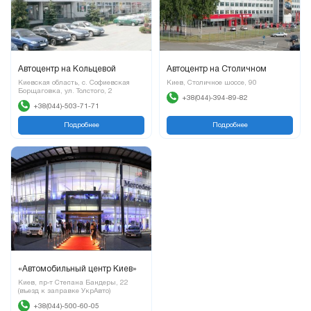
Автоцентр на Кольцевой
Автоцентр на Столичном
Киевская область, с. Софиевская
Киев, Столичное шоссе, 90
Борщаговка, ул. Толстого, 2
+38(044)-394-89-82
+38(044)-503-71-71
Подробнее
Подробнее
«Автомобильный центр Киев»
Киев, пр-т Степана Бандеры, 22
(въезд к заправке УкрАвто)
+38(044)-500-60-05