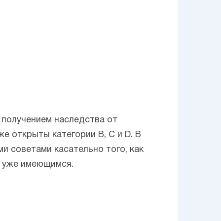
с получением наследства от
е открыты категории В, С и D. В
и советами касательно того, как
к уже имеющимся.