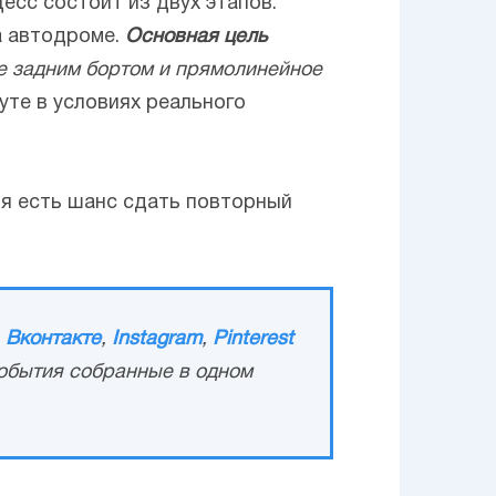
есс состоит из двух этапов.
а автодроме.
Основная цель
е задним бортом и прямолинейное
те в условиях реального
ля есть шанс сдать повторный
,
Вконтакте
,
Instagram
,
Pinterest
обытия собранные в одном