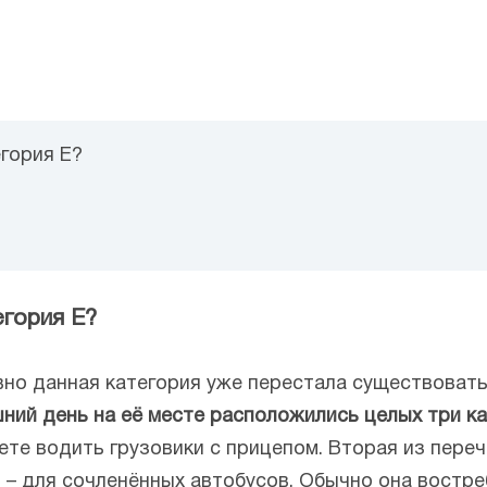
гория E?
гория E?
вно данная категория уже перестала существовать
ний день на её месте расположились целых три кат
жете водить грузовики с прицепом. Вторая из пер
 – для сочленённых автобусов. Обычно она востре