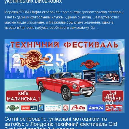
українських військових
Мережа БРСМ-Нафта оголосила про початок довгострокової співпраці
з легендарним футбольним клубом «Динамо» (Київ). Це партнерство
має не лише спортивне, а й важливе соціальне значення, адже в
умовах війни воно набуває особливого символізму. За ...
Сотні ретроавто, унікальні мотоцикли та
автобус з Лондона: технічний фестиваль Old