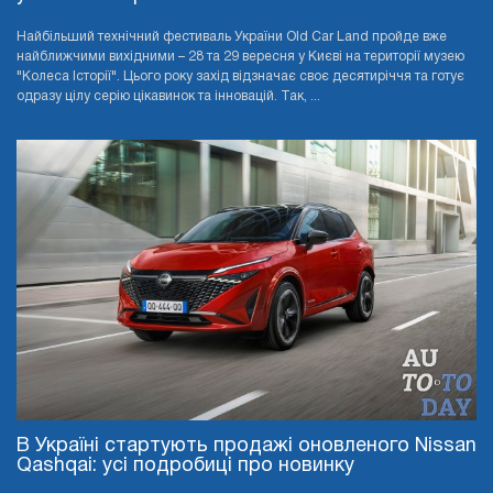
Найбільший технічний фестиваль України Old Car Land пройде вже
найближчими вихідними – 28 та 29 вересня у Києві на території музею
"Колеса Історії". Цього року захід відзначає своє десятиріччя та готує
одразу цілу серію цікавинок та інновацій. Так, ...
В Україні стартують продажі оновленого Nissan
Qashqai: усі подробиці про новинку