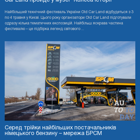
Car Land пройде у музеї "Колеса Історії"
Найбільший технічний фестиваль України Old Car Land відбудеться з 3
по 4 травня у Києві. Цього року організатори Old Car Land підготували
одразу кілька тематичних експозицій. Найбільш яскрава частина
фестивалю – це підбірка легенд світового ...
Серед трійки найбільших постачальників
німецького бензину – мережа БРСМ