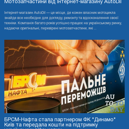
Мотозапчастини від Інтернет-магазину AutoDil
Інтернет-магазин AutoDil — це місце, де кожен власник мотоцикла
знайде все необхідне для догляду, ремонту та вдосконалення своєї
техніки. Компанія багато років успішно працює на українському ринку,
надаючи оригінальні, перевірені мотозапчастини, які ...
БРСМ-Нафта стала партнером ФК "Динамо"
Київ та передала кошти на підтримку