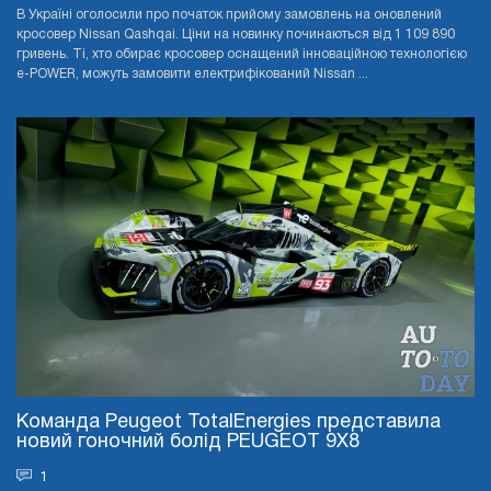
В Україні оголосили про початок прийому замовлень на оновлений
кросовер Nissan Qashqai. Ціни на новинку починаються від 1 109 890
гривень. Ті, хто обирає кросовер оснащений інноваційною технологією
e-POWER, можуть замовити електрифікований Nissan ...
Команда Peugeot TotalEnergies представила
новий гоночний болід PEUGEOT 9X8
1