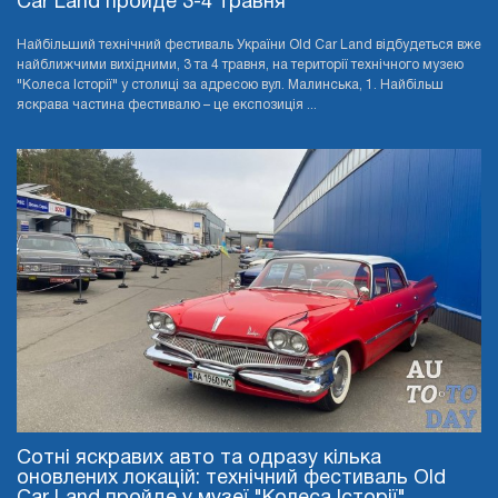
Car Land пройде 3-4 травня
Найбільший технічний фестиваль України Old Car Land відбудеться вже
найближчими вихідними, 3 та 4 травня, на території технічного музею
"Колеса Історії" у столиці за адресою вул. Малинська, 1. Найбільш
яскрава частина фестивалю – це експозиція ...
Сотні яскравих авто та одразу кілька
оновлених локацій: технічний фестиваль Old