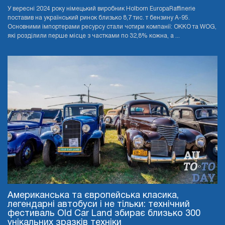
У вересні 2024 року німецький виробник Holborn EuropaRaffinerie
поставив на український ринок близько 8,7 тис. т бензину А-95.
Основними імпортерами ресурсу стали чотири компанії: OKKO та WOG,
які розділили перше місце з частками по 32,8% кожна, а ...
Американська та європейська класика,
легендарні автобуси і не тільки: технічний
фестиваль Old Car Land збирає близько 300
унікальних зразків техніки