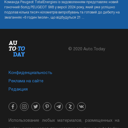
Команда Peugeot TotalEnergies із задоволенням представляє новий
гоночний болід PEUGEOT 9X8 у версії 2024 року, який уже успішно
подолав кілька тисяч кілометрів випробувань та готовий до дебюту на
змаганнях «6 годин Імоли», що відбудуться 21 ...
© 2020 Auto.Today
Конфиденциальность
Реклама на сайте
Редакция
Использование любых материалов, размещенных на