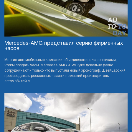
Mercedes-AMG представил серию фирменных
часов
Многие автомобильные компании объединяются с часовщиками,
чтобы создать часы. Mercedes-AMG и IWC уже довольно давно
сотрудничают и только что выпустили новый хронограф. Швейцарский
производитель роскошных часов и немецкий производитель
автомобилей с ...