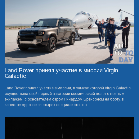
Land Rover принял участие в миссии Virgin
Galactic
Land Rover принял участие в миссии, в рамках которой Virgin Galactic
осуществила свой первый в истории космический полет с полным
экипажем, с основателем сэром Ричардом Брэнсоном на борту, в
качестве одного из четырех специалистов по ...