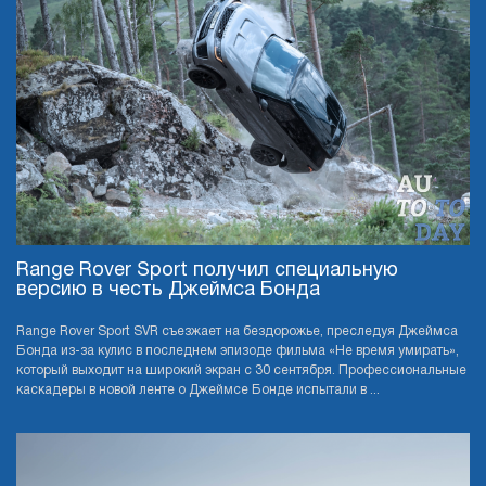
Range Rover Sport получил специальную
версию в честь Джеймса Бонда
Range Rover Sport SVR съезжает на бездорожье, преследуя Джеймса
Бонда из-за кулис в последнем эпизоде фильма «Не время умирать»,
который выходит на широкий экран с 30 сентября. Профессиональные
каскадеры в новой ленте о Джеймсе Бонде испытали в ...