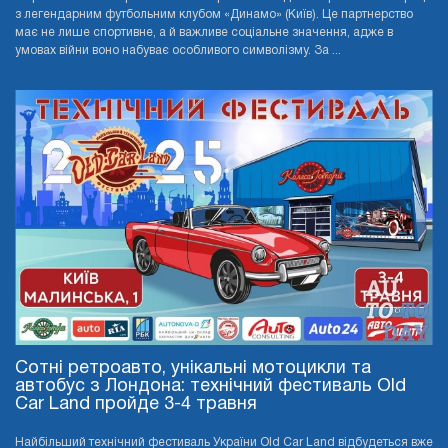
з легендарним футбольним клубом «Динамо» (Київ). Це партнерство
має не лише спортивне, а й важливе соціальне значення, адже в
умовах війни воно набуває особливого символізму. За ...
Сотні ретроавто, унікальні мотоцикли та
автобус з Лондона: технічний фестиваль Old
Car Land пройде 3-4 травня
Найбільший технічний фестиваль України Old Car Land відбудеться вже