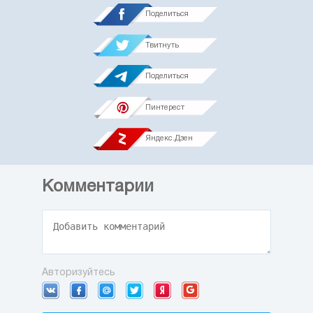
Поделиться
Твитнуть
Поделиться
Пинтерест
Яндекс.Дзен
Комментарии
Авторизуйтесь