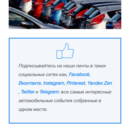
Подписывайтесь на наши ленты в таких
социальных сетях как,
Facebook
,
Вконтакте
,
Instagram
,
Pinterest
,
Yandex Zen
,
Twitter
и
Telegram
: все самые интересные
автомобильные события собранные в
одном месте.