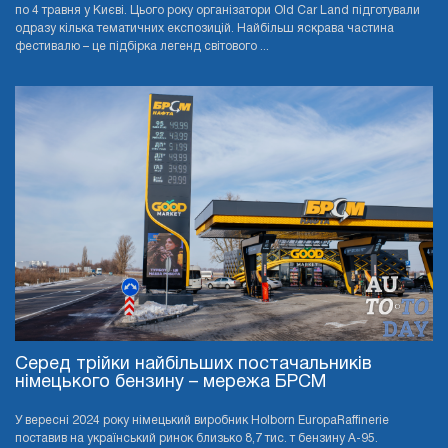
по 4 травня у Києві. Цього року організатори Old Car Land підготували
одразу кілька тематичних експозицій. Найбільш яскрава частина
фестивалю – це підбірка легенд світового ...
Серед трійки найбільших постачальників
німецького бензину – мережа БРСМ
У вересні 2024 року німецький виробник Holborn EuropaRaffinerie
поставив на український ринок близько 8,7 тис. т бензину А-95.