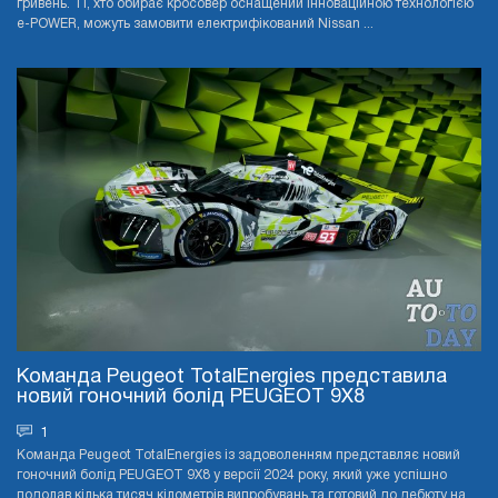
гривень. Ті, хто обирає кросовер оснащений інноваційною технологією
e-POWER, можуть замовити електрифікований Nissan ...
Команда Peugeot TotalEnergies представила
новий гоночний болід PEUGEOT 9X8
1
Команда Peugeot TotalEnergies із задоволенням представляє новий
гоночний болід PEUGEOT 9X8 у версії 2024 року, який уже успішно
подолав кілька тисяч кілометрів випробувань та готовий до дебюту на