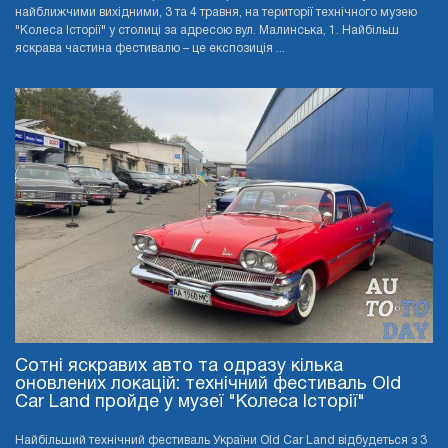
найближчими вихідними, 3 та 4 травня, на території технічного музею
"Колеса Історії" у столиці за адресою вул. Малинська, 1. Найбільш
яскрава частина фестивалю – це експозиція ...
Сотні яскравих авто та одразу кілька
оновлених локацій: технічний фестиваль Old
Car Land пройде у музеї "Колеса Історії"
Найбільший технічний фестиваль України Old Car Land відбудеться з 3