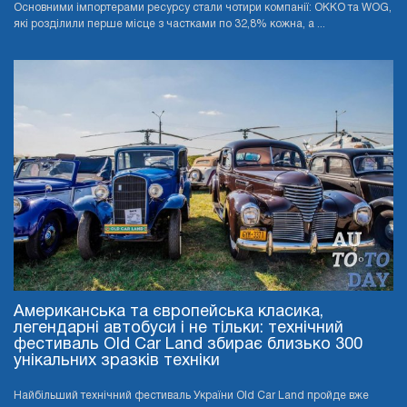
Основними імпортерами ресурсу стали чотири компанії: OKKO та WOG,
які розділили перше місце з частками по 32,8% кожна, а ...
Американська та європейська класика,
легендарні автобуси і не тільки: технічний
фестиваль Old Car Land збирає близько 300
унікальних зразків техніки
Найбільший технічний фестиваль України Old Car Land пройде вже