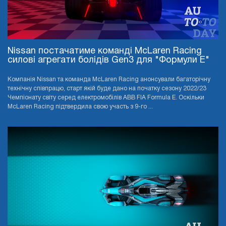
Nissan постачатиме команді McLaren Racing
силові агрегати болідів Gen3 для "Формули E"
Компанія Nissan та команда McLaren Racing анонсували багаторічну
технічну співпрацю, старт якій буде дано на початку сезону 2022/23
Чемпіонату світу серед електромобілів ABB FIA Formula E. Оскільки
McLaren Racing підтвердила свою участь з 9-го ...