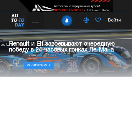
Войти
Renault и Elf завоевывают очередную
победу в 24-часовых гонках Ле-Мана
1
05 Августа 2016