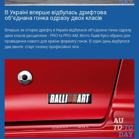
В Україні вперше відбулась дрифтова
об’єднана гонка одразу двох класів
Вперше за історію дрифту в Україні відбулася об’єднана гонка одразу
двох класів дисципліни - PRO та PRO-AМ. Місто Львів було обране для
проведення нового для країни формату гонок. В один день відбулося
два івенти: старт сезону професійної ліги ...