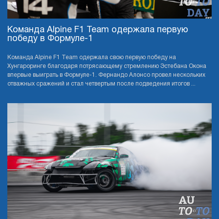
Команда Alpine F1 Team одержала первую
победу в Формуле-1
Команда Alpine F1 Team одержала свою первую победу на
Хунгароринге благодаря потрясающему стремлению Эстебана Окона
впервые выиграть в Формуле-1. Фернандо Алонсо провел нескольких
отважных сражений и стал четвертым после подведения итогов ...