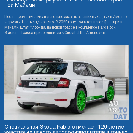
В календаре Формулы-1 появится новое Гран-
при Майами
После драматических и довольно захватывающих выходных в Имоле у
Формулы 1 есть еще кое-что. В 2022 году появится новое Гран-при в
Майами, штат Флорида, на новой трассе в комплексе Hard Rock
Stadium. Трасса присоединится к Circuit of the Americas в ...
Специальная Skoda Fabia отмечает 120-летие
участия чешского автопроизводителя в гонках