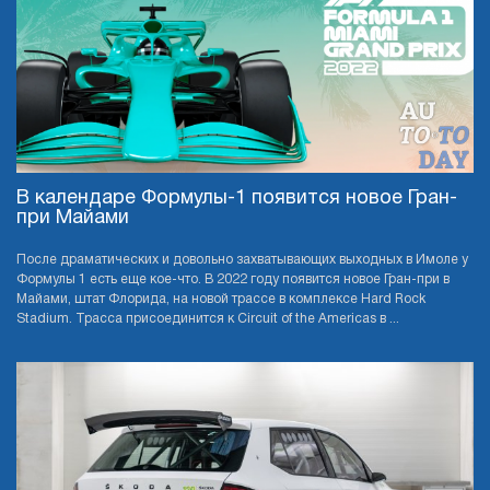
В календаре Формулы-1 появится новое Гран-
при Майами
После драматических и довольно захватывающих выходных в Имоле у
Формулы 1 есть еще кое-что. В 2022 году появится новое Гран-при в
Майами, штат Флорида, на новой трассе в комплексе Hard Rock
Stadium. Трасса присоединится к Circuit of the Americas в ...