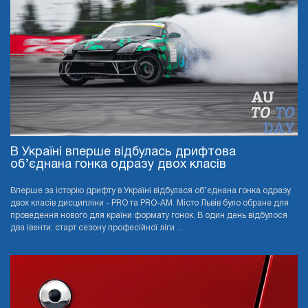
В Україні вперше відбулась дрифтова
об’єднана гонка одразу двох класів
Вперше за історію дрифту в Україні відбулася об’єднана гонка одразу
двох класів дисципліни - PRO та PRO-AМ. Місто Львів було обране для
проведення нового для країни формату гонок. В один день відбулося
два івенти: старт сезону професійної ліги ...