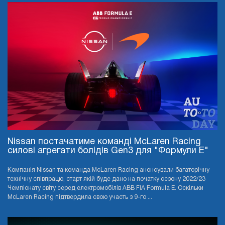
Nissan постачатиме команді McLaren Racing
силові агрегати болідів Gen3 для "Формули E"
Компанія Nissan та команда McLaren Racing анонсували багаторічну
технічну співпрацю, старт якій буде дано на початку сезону 2022/23
Чемпіонату світу серед електромобілів ABB FIA Formula E. Оскільки
McLaren Racing підтвердила свою участь з 9-го ...