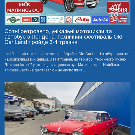
Сотні ретроавто, унікальні мотоцикли та
автобус з Лондона: технічний фестиваль Old
Car Land пройде 3-4 травня
Найбільший технічний фестиваль України Old Car Land відбудеться вже
найближчими вихідними, 3 та 4 травня, на території технічного музею
"Колеса Історії" у столиці за адресою вул. Малинська, 1. Найбільш
яскрава частина фестивалю – це експозиція ...