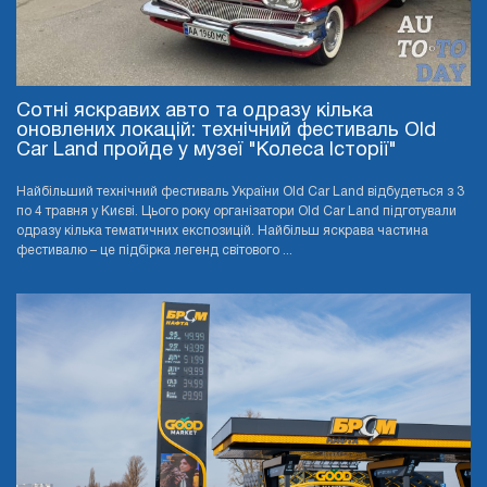
Сотні яскравих авто та одразу кілька
оновлених локацій: технічний фестиваль Old
Car Land пройде у музеї "Колеса Історії"
Найбільший технічний фестиваль України Old Car Land відбудеться з 3
по 4 травня у Києві. Цього року організатори Old Car Land підготували
одразу кілька тематичних експозицій. Найбільш яскрава частина
фестивалю – це підбірка легенд світового ...