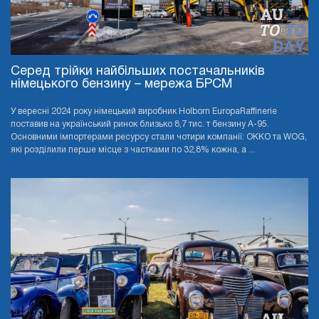
Серед трійки найбільших постачальників
німецького бензину – мережа БРСМ
У вересні 2024 року німецький виробник Holborn EuropaRaffinerie
поставив на український ринок близько 8,7 тис. т бензину А-95.
Основними імпортерами ресурсу стали чотири компанії: OKKO та WOG,
які розділили перше місце з частками по 32,8% кожна, а ...