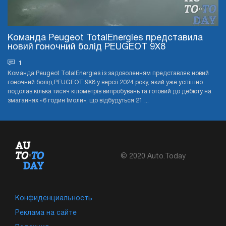
Команда Peugeot TotalEnergies представила
новий гоночний болід PEUGEOT 9X8
1
Команда Peugeot TotalEnergies із задоволенням представляє новий
гоночний болід PEUGEOT 9X8 у версії 2024 року, який уже успішно
подолав кілька тисяч кілометрів випробувань та готовий до дебюту на
змаганнях «6 годин Імоли», що відбудуться 21 ...
© 2020 Auto.Today
Конфиденциальность
Реклама на сайте