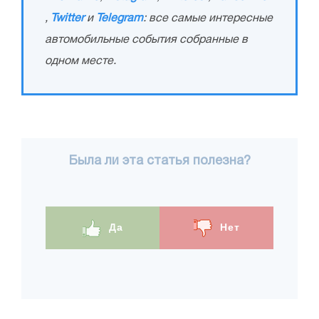
,
Twitter
и
Telegram
: все самые интересные
автомобильные события собранные в
одном месте.
Была ли эта статья полезна?
Да
Нет