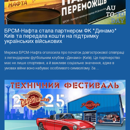
БРСМ-Нафта стала партнером ФК "Динамо"
Київ та передала кошти на підтримку
українських військових
Мережа БРСМ-Нафта оголосила про початок довгострокової співпраці
з легендарним футбольним клубом «Динамо» (Київ). Це партнерство
має не лише спортивне, а й важливе соціальне значення, адже в
умовах війни воно набуває особливого символізму. За ...