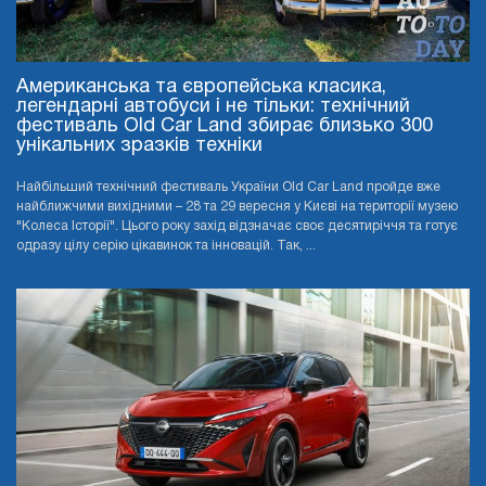
Американська та європейська класика,
легендарні автобуси і не тільки: технічний
фестиваль Old Car Land збирає близько 300
унікальних зразків техніки
Найбільший технічний фестиваль України Old Car Land пройде вже
найближчими вихідними – 28 та 29 вересня у Києві на території музею
"Колеса Історії". Цього року захід відзначає своє десятиріччя та готує
одразу цілу серію цікавинок та інновацій. Так, ...