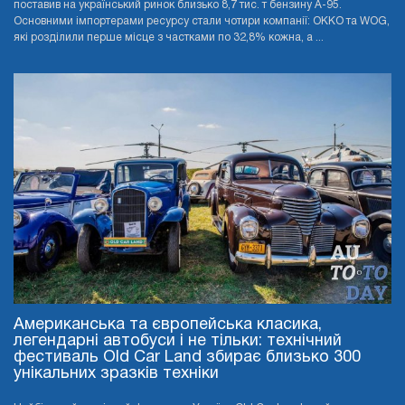
поставив на український ринок близько 8,7 тис. т бензину А-95.
Основними імпортерами ресурсу стали чотири компанії: OKKO та WOG,
які розділили перше місце з частками по 32,8% кожна, а ...
Американська та європейська класика,
легендарні автобуси і не тільки: технічний
фестиваль Old Car Land збирає близько 300
унікальних зразків техніки