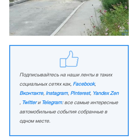
Подписывайтесь на наши ленты в таких
социальных сетях как,
Facebook
,
Вконтакте
,
Instagram
,
Pinterest
,
Yandex Zen
,
Twitter
и
Telegram
: все самые интересные
автомобильные события собранные в
одном месте.