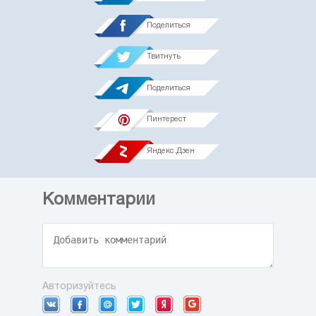
Поделиться
Твитнуть
Поделиться
Пинтерест
Яндекс.Дзен
Комментарии
Авторизуйтесь