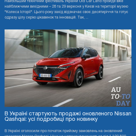
Найбільший технічний фестиваль України Old Car Land пройде вже
найближчими вихідними – 28 та 29 вересня у Києві на території музею
"Колеса Історії". Цього року захід відзначає своє десятиріччя та готує
одразу цілу серію цікавинок та інновацій. Так, ...
В Україні стартують продажі оновленого Nissan
Qashqai: усі подробиці про новинку
В Україні оголосили про початок прийому замовлень на оновлений