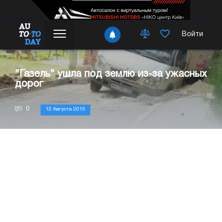
Войти
"Газель" ушла под землю из-за ужасных
дорог
0
12 Августа 2015