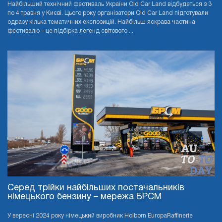
Найбільший технічний фестиваль України Old Car Land відбудеться з 3
по 4 травня у Києві. Цього року організатори Old Car Land підготували
одразу кілька тематичних експозицій. Найбільш яскрава частина
фестивалю – це підбірка легенд світового ...
Серед трійки найбільших постачальників
німецького бензину – мережа БРСМ
У вересні 2024 року німецький виробник Holborn EuropaRaffinerie