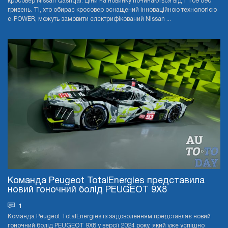
кросовер Nissan Qashqai. Ціни на новинку починаються від 1 109 890
гривень. Ті, хто обирає кросовер оснащений інноваційною технологією
e-POWER, можуть замовити електрифікований Nissan ...
Команда Peugeot TotalEnergies представила
новий гоночний болід PEUGEOT 9X8
1
Команда Peugeot TotalEnergies із задоволенням представляє новий
гоночний болід PEUGEOT 9X8 у версії 2024 року, який уже успішно