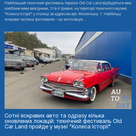
Найбільший технічний фестиваль України Old Car Land відбудеться вже
найближчими вихідними, 3 та 4 травня, на території технічного музею
"Колеса Історії" у столиці за адресою вул. Малинська, 1. Найбільш
яскрава частина фестивалю – це експозиція ...
Сотні яскравих авто та одразу кілька
оновлених локацій: технічний фестиваль Old
Car Land пройде у музеї "Колеса Історії"