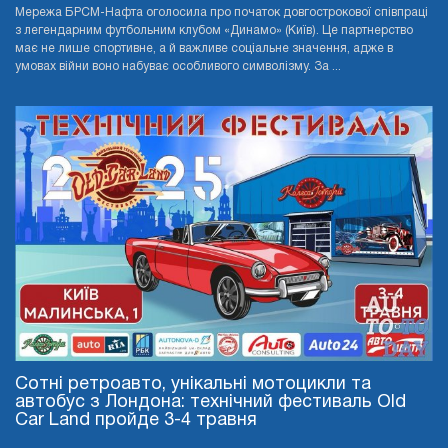
Мережа БРСМ-Нафта оголосила про початок довгострокової співпраці
з легендарним футбольним клубом «Динамо» (Київ). Це партнерство
має не лише спортивне, а й важливе соціальне значення, адже в
умовах війни воно набуває особливого символізму. За ...
Сотні ретроавто, унікальні мотоцикли та
автобус з Лондона: технічний фестиваль Old
Car Land пройде 3-4 травня