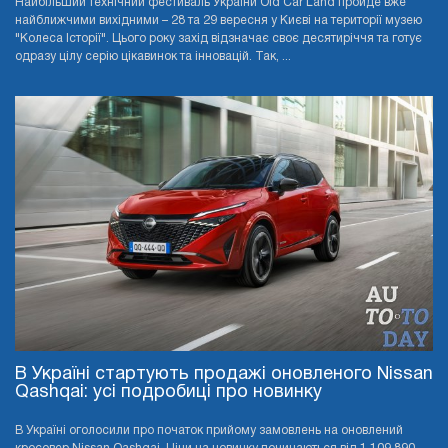
Найбільший технічний фестиваль України Old Car Land пройде вже
найближчими вихідними – 28 та 29 вересня у Києві на території музею
"Колеса Історії". Цього року захід відзначає своє десятиріччя та готує
одразу цілу серію цікавинок та інновацій. Так, ...
В Україні стартують продажі оновленого Nissan
Qashqai: усі подробиці про новинку
В Україні оголосили про початок прийому замовлень на оновлений