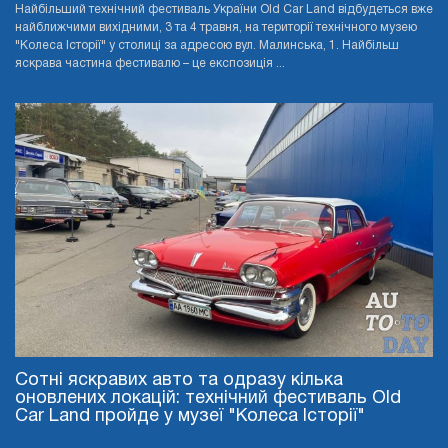
Найбільший технічний фестиваль України Old Car Land відбудеться вже
найближчими вихідними, 3 та 4 травня, на території технічного музею
"Колеса Історії" у столиці за адресою вул. Малинська, 1. Найбільш
яскрава частина фестивалю – це експозиція ...
Сотні яскравих авто та одразу кілька
оновлених локацій: технічний фестиваль Old
Car Land пройде у музеї "Колеса Історії"