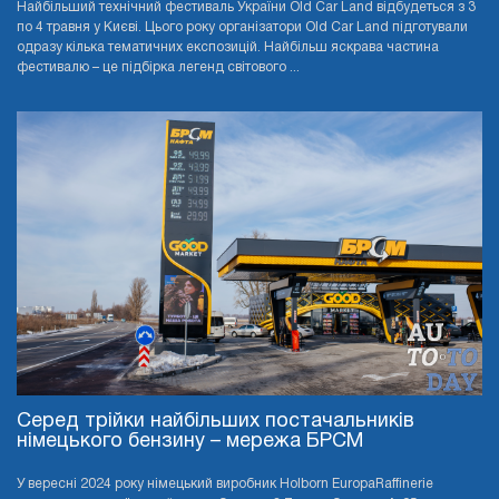
Найбільший технічний фестиваль України Old Car Land відбудеться з 3
по 4 травня у Києві. Цього року організатори Old Car Land підготували
одразу кілька тематичних експозицій. Найбільш яскрава частина
фестивалю – це підбірка легенд світового ...
Серед трійки найбільших постачальників
німецького бензину – мережа БРСМ
У вересні 2024 року німецький виробник Holborn EuropaRaffinerie