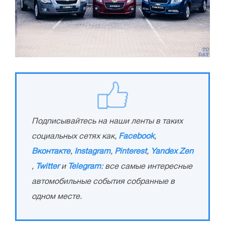
Подписывайтесь на наши ленты в таких
социальных сетях как,
Facebook
,
Вконтакте
,
Instagram
,
Pinterest
,
Yandex Zen
,
Twitter
и
Telegram
: все самые интересные
автомобильные события собранные в
одном месте.