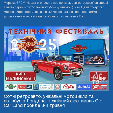
Мережа БРСМ-Нафта оголосила про початок довгострокової співпраці
з легендарним футбольним клубом «Динамо» (Київ). Це партнерство
має не лише спортивне, а й важливе соціальне значення, адже в
умовах війни воно набуває особливого символізму. За ...
Сотні ретроавто, унікальні мотоцикли та
автобус з Лондона: технічний фестиваль Old
Car Land пройде 3-4 травня