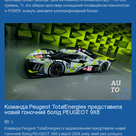
кросовер Nissan Qashqai. Ціни на новинку починаються від 1 109 890
гривень. Ті, хто обирає кросовер оснащений інноваційною технологією
e-POWER, можуть замовити електрифікований Nissan ...
Команда Peugeot TotalEnergies представила
новий гоночний болід PEUGEOT 9X8
1
Команда Peugeot TotalEnergies із задоволенням представляє новий
гоночний болід PEUGEOT 9X8 у версії 2024 року, який уже успішно