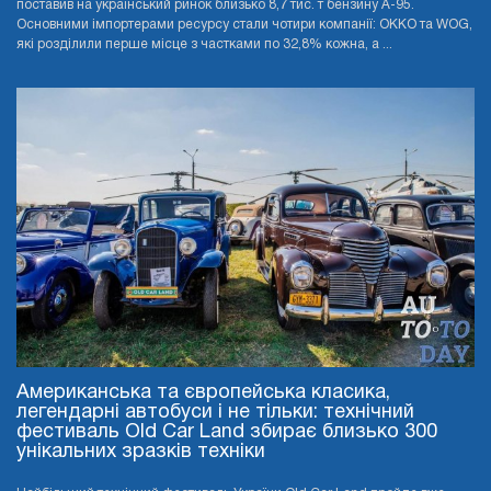
поставив на український ринок близько 8,7 тис. т бензину А-95.
Основними імпортерами ресурсу стали чотири компанії: OKKO та WOG,
які розділили перше місце з частками по 32,8% кожна, а ...
Американська та європейська класика,
легендарні автобуси і не тільки: технічний
фестиваль Old Car Land збирає близько 300
унікальних зразків техніки