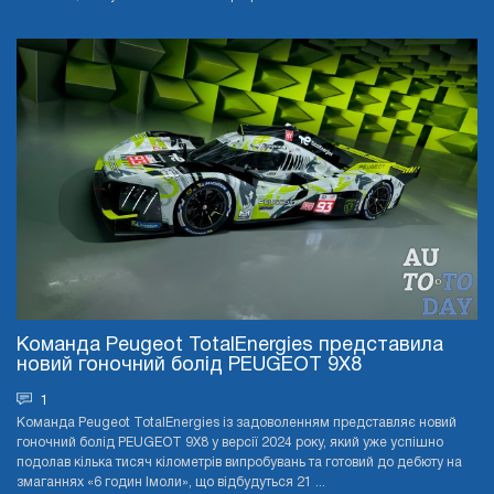
Команда Peugeot TotalEnergies представила
новий гоночний болід PEUGEOT 9X8
1
Команда Peugeot TotalEnergies із задоволенням представляє новий
гоночний болід PEUGEOT 9X8 у версії 2024 року, який уже успішно
подолав кілька тисяч кілометрів випробувань та готовий до дебюту на
змаганнях «6 годин Імоли», що відбудуться 21 ...