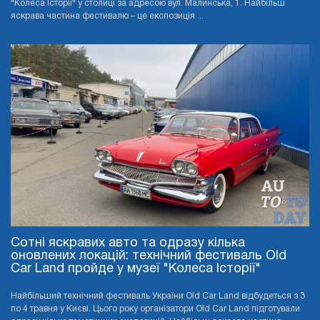
"Колеса Історії" у столиці за адресою вул. Малинська, 1. Найбільш
яскрава частина фестивалю – це експозиція ...
Сотні яскравих авто та одразу кілька
оновлених локацій: технічний фестиваль Old
Car Land пройде у музеї "Колеса Історії"
Найбільший технічний фестиваль України Old Car Land відбудеться з 3
по 4 травня у Києві. Цього року організатори Old Car Land підготували