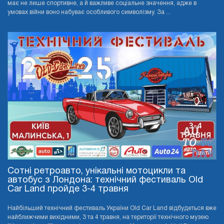
має не лише спортивне, а й важливе соціальне значення, адже в
умовах війни воно набуває особливого символізму. За ...
Сотні ретроавто, унікальні мотоцикли та
автобус з Лондона: технічний фестиваль Old
Car Land пройде 3-4 травня
Найбільший технічний фестиваль України Old Car Land відбудеться вже
найближчими вихідними, 3 та 4 травня, на території технічного музею