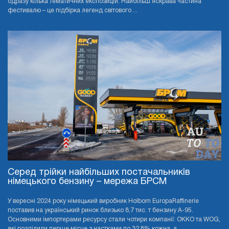
одразу кілька тематичних експозицій. Найбільш яскрава частина
фестивалю – це підбірка легенд світового ...
Серед трійки найбільших постачальників
німецького бензину – мережа БРСМ
У вересні 2024 року німецький виробник Holborn EuropaRaffinerie
поставив на український ринок близько 8,7 тис. т бензину А-95.
Основними імпортерами ресурсу стали чотири компанії: OKKO та WOG,
які розділили перше місце з частками по 32,8% кожна, а ...