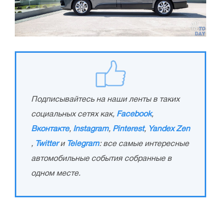
Подписывайтесь на наши ленты в таких
социальных сетях как,
Facebook
,
Вконтакте
,
Instagram
,
Pinterest
,
Yandex Zen
,
Twitter
и
Telegram
: все самые интересные
автомобильные события собранные в
одном месте.