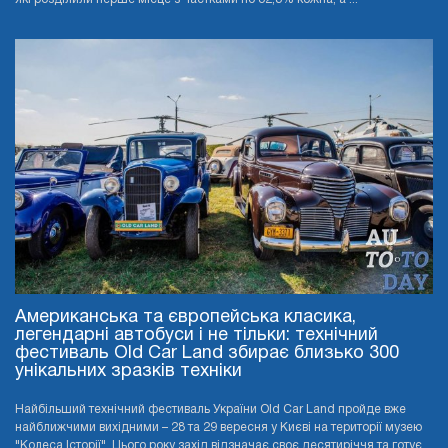
Американська та європейська класика,
легендарні автобуси і не тільки: технічний
фестиваль Old Car Land збирає близько 300
унікальних зразків техніки
Найбільший технічний фестиваль України Old Car Land пройде вже
найближчими вихідними – 28 та 29 вересня у Києві на території музею
"Колеса Історії". Цього року захід відзначає своє десятиріччя та готує