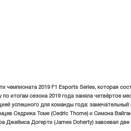
и чемпионата 2019 F1 Esports Series, которая сос
ity по итогам сезона 2019 года заняла четвёртое м
цией успешного для команды года: замечательный 
мцев Седрика Томе (Cedric Thome) и Симона Вайган
а Джеймса Догерти (James Doherty) завоевал две