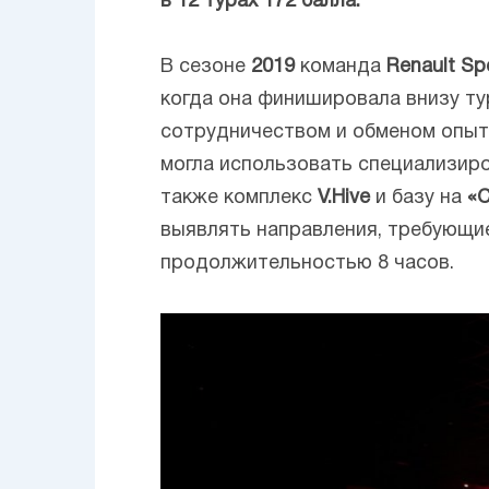
в 12 турах 172 балла.
В сезоне
2019
команда
Renault Spo
когда она финишировала внизу ту
сотрудничеством и обменом опы
могла использовать специализиро
также комплекс
V.Hive
и базу на
«С
выявлять направления, требующи
продолжительностью 8 часов.