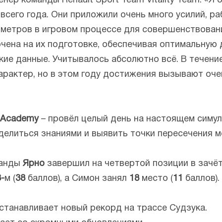
нер команды Renault Sport Team Vitality Team: «Я
 всего года. Они приложили очень много усилий, р
ометров в игровом процессе для совершенствован
ена на их подготовке, обеспечивая оптимальную 
кие данные. Учитывалось абсолютно всё. В течение
арактер, но в этом году достижения вызывают очен
t Academy
– провёл целый день на настоящем симу
елиться знаниями и выявить точки пересечения 
манды
Ярно
завершил на четвертой позиции в зачё
-
м (
38
баллов), а Симон занял
18
место (
11
баллов).
станавливает новый рекорд на трассе Судзука.