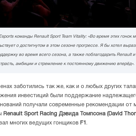
sports команды Renault Sport Team Vitality: «Во время этих гоно
ствует о достигнутом в этом сезоне прогрессе. Я бы хотел выр
ддержку во время всего сезона, а также поблагодарить Renault и
их страсть, амбиции и стремление к постоянному движению вперёд».
енах заботились так же, как и о любых других та
ожения инвестиций были поддержание надлежащег
евнований получали современные рекомендации от
ды
Renault Sport Racing Дэвида Томпсона (David Tho
вал многих ведущих гонщиков
F1
.