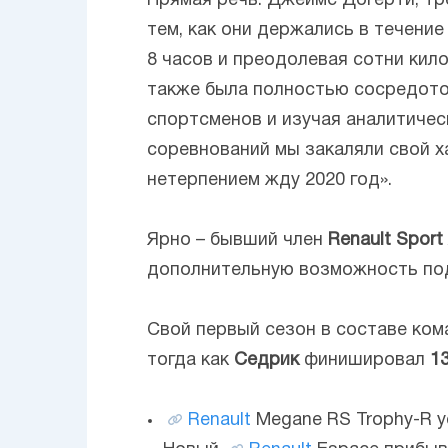
Прямая речь: Джеймс Догерти, тре
тем, как они держались в течение
8 часов и преодолевая сотни кил
также была полностью сосредоточ
спортсменов и изучая аналитичес
соревнований мы закаляли свой х
нетерпением жду 2020 год».
Ярно – бывший член
Renault Spor
дополнительную возможность под
Свой первый сезон в составе ко
тогда как
Седрик
финишировал
13
Renault
Megane RS Trophy-R у