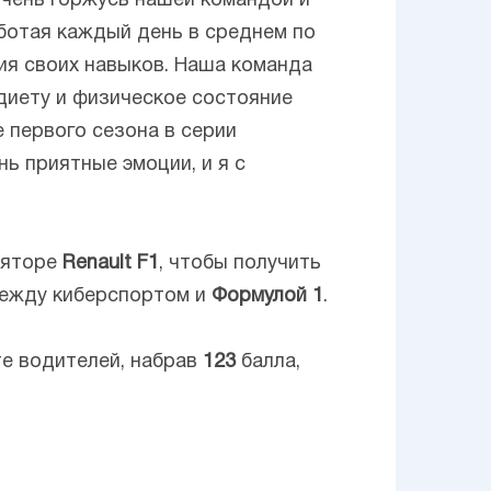
 очень горжусь нашей командой и
аботая каждый день в среднем по
ия своих навыков. Наша команда
диету и физическое состояние
 первого сезона в серии
ь приятные эмоции, и я с
ляторе
Renault F1
, чтобы получить
между киберспортом и
Формулой 1
.
те водителей, набрав
123
балла,