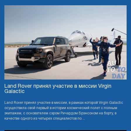
Land Rover принял участие в миссии Virgin
Galactic
Land Rover принял участие в миссии, в рамках которой Virgin Galactic
осуществила свой первый в истории космический полет с полным
экипажем, с основателем сэром Ричардом Брэнсоном на борту, в
качестве одного из четырех специалистов по ...