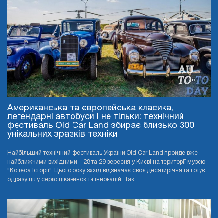
Американська та європейська класика,
легендарні автобуси і не тільки: технічний
фестиваль Old Car Land збирає близько 300
унікальних зразків техніки
Найбільший технічний фестиваль України Old Car Land пройде вже
найближчими вихідними – 28 та 29 вересня у Києві на території музею
"Колеса Історії". Цього року захід відзначає своє десятиріччя та готує
одразу цілу серію цікавинок та інновацій. Так, ...