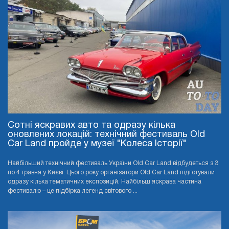
Сотні яскравих авто та одразу кілька
оновлених локацій: технічний фестиваль Old
Car Land пройде у музеї "Колеса Історії"
Найбільший технічний фестиваль України Old Car Land відбудеться з 3
по 4 травня у Києві. Цього року організатори Old Car Land підготували
одразу кілька тематичних експозицій. Найбільш яскрава частина
фестивалю – це підбірка легенд світового ...