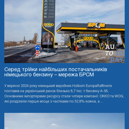
Серед трійки найбільших постачальників
німецького бензину – мережа БРСМ
У вересні 2024 року німецький виробник Holborn EuropaRaffinerie
поставив на український ринок близько 8,7 тис. т бензину А-95.
Основними імпортерами ресурсу стали чотири компанії: OKKO та WOG,
які розділили перше місце з частками по 32,8% кожна, а ...