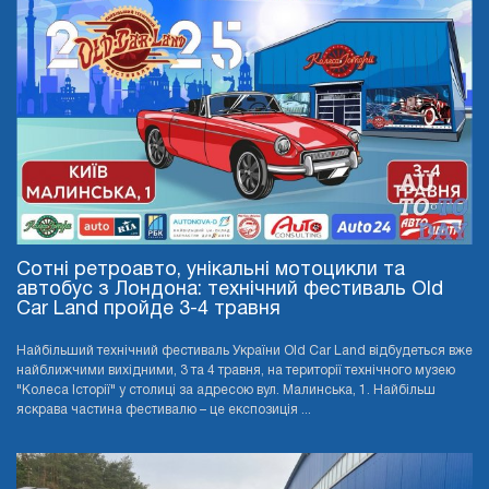
Сотні ретроавто, унікальні мотоцикли та
автобус з Лондона: технічний фестиваль Old
Car Land пройде 3-4 травня
Найбільший технічний фестиваль України Old Car Land відбудеться вже
найближчими вихідними, 3 та 4 травня, на території технічного музею
"Колеса Історії" у столиці за адресою вул. Малинська, 1. Найбільш
яскрава частина фестивалю – це експозиція ...