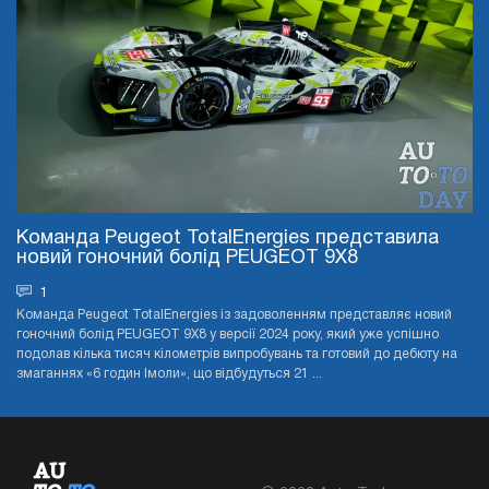
Команда Peugeot TotalEnergies представила
новий гоночний болід PEUGEOT 9X8
1
Команда Peugeot TotalEnergies із задоволенням представляє новий
гоночний болід PEUGEOT 9X8 у версії 2024 року, який уже успішно
подолав кілька тисяч кілометрів випробувань та готовий до дебюту на
змаганнях «6 годин Імоли», що відбудуться 21 ...