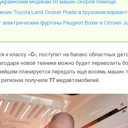
 украинским медикам 50 машин скорой помощи
ник Toyota Land Cruiser Prado в грузовом вариан
 электрические фургоны Peugeot Boxer и Citroen J
 к классу «
C
», поступят на баланс областных дет
агодаря новой технике можно будет перевозить б
нейшем планируется передать ещё восемь машин та
в регионах получили
77
медавтомобилей.