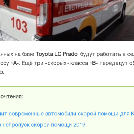
анных на базе
Toyota LC Prado
, будут работать в с
ссу «
A
». Ещё три «скорых» класса «
B
» передадут 
ф.
очтения:
ит современные автомобили скорой помощи для К
а непропуск скорой помощи 2019