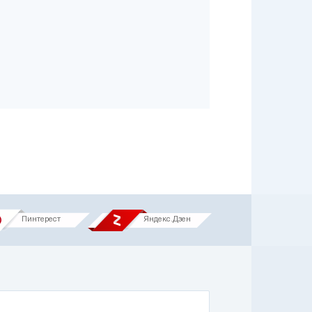
Пинтерест
Яндекс.Дзен