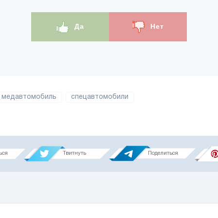
Да
Нет
медавтомобиль
спецавтомобили
ься
Твитнуть
Поделиться