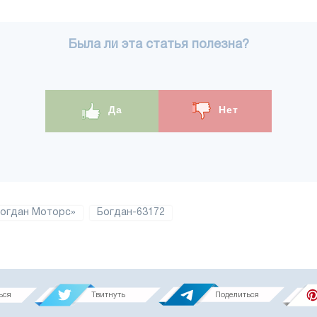
Была ли эта статья полезна?
Да
Нет
Богдан Моторс»
Богдан-63172
ься
Твитнуть
Поделиться