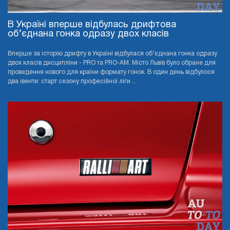
В Україні вперше відбулась дрифтова
об’єднана гонка одразу двох класів
Вперше за історію дрифту в Україні відбулася об’єднана гонка одразу
двох класів дисципліни - PRO та PRO-AМ. Місто Львів було обране для
проведення нового для країни формату гонок. В один день відбулося
два івенти: старт сезону професійної ліги ...