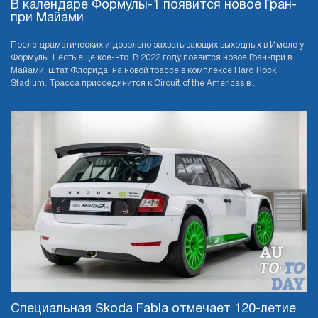
В календаре Формулы-1 появится новое Гран-
при Майами
После драматических и довольно захватывающих выходных в Имоле у
Формулы 1 есть еще кое-что. В 2022 году появится новое Гран-при в
Майами, штат Флорида, на новой трассе в комплексе Hard Rock
Stadium. Трасса присоединится к Circuit of the Americas в ...
Специальная Skoda Fabia отмечает 120-летие