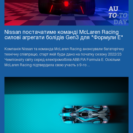
Nissan постачатиме команді McLaren Racing
силові агрегати болідів Gen3 для "Формули E"
Компанія Nissan та команда McLaren Racing анонсували багаторічну
технічну співпрацю, старт якій буде дано на початку сезону 2022/23
Чемпіонату світу серед електромобілів ABB FIA Formula E. Оскільки
McLaren Racing підтвердила свою участь з 9-го ...