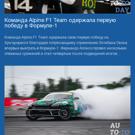
Команда Alpine F1 Team одержала первую
победу в Формуле-1
Команда Alpine F1 Team одержала свою первую победу на
Хунгароринге благодаря потрясающему стремлению Эстебана Окона
впервые выиграть в Формуле-1. Фернандо Алонсо провел нескольких
отважных сражений и стал четвертым после подведения итогов ...