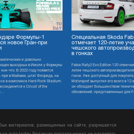
ндаре Формулы-1
Специальная Skoda Fab
ся новое Гран-при
отмечает 120-летие уч
и
чешского автопроизво
в гонках
матических и довольно
ющих выходных в Имоле у Формулы
Fabia Rally2 Evo Edition 120 отмечае
 кое-что. В 2022 году появится
летие чешского автопроизводителя
н-при в Майами, штат Флорида, на
гонок. Уже доступный для покупате
ссе в комплексе Hard Rock Stadium.
Motorsport выпустил его всего в 12 
соединится к Circuit of the
он обладает большинством технич
...
обновлений, представленных для Fab
бых материалов, размещенных на сайте, разрешается