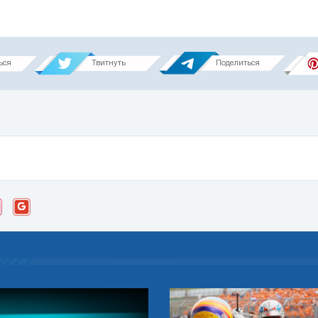
ься
Твитнуть
Поделиться