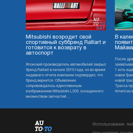
Mitsubishi возродит свой
В кале
спортивный суббренд Ralliart и
появит
готовится к возврату в
Майам
автоспорт
После дра
Японский производитель автомобилей закрыл
захватыва
бренд Ralliart в начале 2010 года, но во время
1 есть еще
недавнего отчета компании подтвердил, что
новое Гра
бренд вернется. Объявление
новой тра
сопровождалось единственным
Трасса при
изображением Mitsubishi L200, оснащенного
Americas в 
множеством запчастей ...
Использование лю