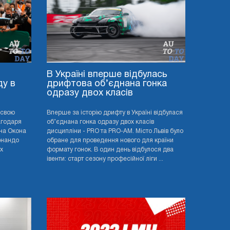
В Україні вперше відбулась
ду в
дрифтова об’єднана гонка
одразу двох класів
 свою
Вперше за історію дрифту в Україні відбулася
агодаря
об’єднана гонка одразу двох класів
на Окона
дисципліни - PRO та PRO-AМ. Місто Львів було
рнандо
обране для проведення нового для країни
х
формату гонок. В один день відбулося два
івенти: старт сезону професійної ліги ...