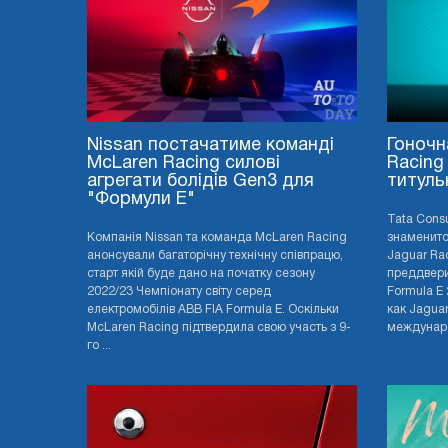
Nissan постачатиме команді
Гоночн
McLaren Racing силові
Racing
агрегати болідів Gen3 для
титуль
"Формули E"
Tata Cons
Компанія Nissan та команда McLaren Racing
знаменито
анонсували багаторічну технічну співпрацю,
Jaguar Rac
старт якій буде дано на початку сезону
преддвери
2022/23 Чемпіонату світу серед
Formula E
електромобілів ABB FIA Formula E. Оскільки
как Jagua
McLaren Racing підтвердила свою участь з 9-
междунаро
го ...