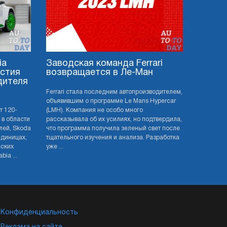
ia
Заводская команда Ferrari
астия
возвращается в Ле-Ман
дителя
Ferrari стала последним автопроизводителем,
объявившим о программе Le Mans Hypercar
т 120-
(LMH). Компания не особо много
 в области
рассказывала об их усилиях, но подтвердила,
лей, Skoda
что программа получила зеленый свет после
единицах,
тщательного изучения и анализа. Разработка
еских
уже ...
ia ...
Конфиденциальность