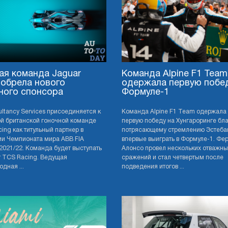
ая команда Jaguar
Команда Alpine F1 Team
 обрела нового
одержала первую побе
ного спонсора
Формуле-1
ultancy Services присоединяется к
Команда Alpine F1 Team одержала
й британской гоночной команде
первую победу на Хунгароринге бл
ing как титульный партнер в
потрясающему стремлению Эстеба
и Чемпионата мира ABB FIA
впервые выиграть в Формуле-1. Фе
 2021/22. Команда будет выступать
Алонсо провел нескольких отважны
r TCS Racing. Ведущая
сражений и стал четвертым после
дная ...
подведения итогов ...