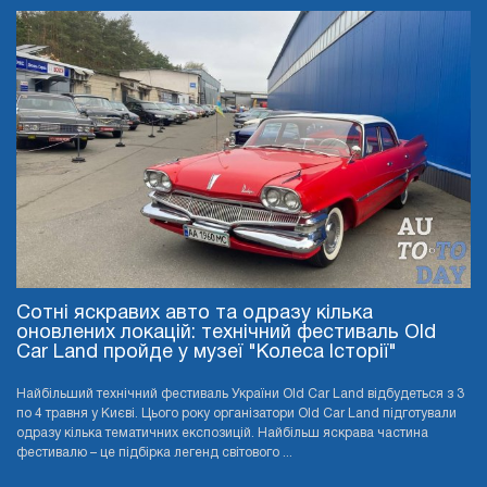
Сотні яскравих авто та одразу кілька
оновлених локацій: технічний фестиваль Old
Car Land пройде у музеї "Колеса Історії"
Найбільший технічний фестиваль України Old Car Land відбудеться з 3
по 4 травня у Києві. Цього року організатори Old Car Land підготували
одразу кілька тематичних експозицій. Найбільш яскрава частина
фестивалю – це підбірка легенд світового ...