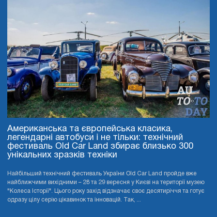
Американська та європейська класика,
легендарні автобуси і не тільки: технічний
фестиваль Old Car Land збирає близько 300
унікальних зразків техніки
Найбільший технічний фестиваль України Old Car Land пройде вже
найближчими вихідними – 28 та 29 вересня у Києві на території музею
"Колеса Історії". Цього року захід відзначає своє десятиріччя та готує
одразу цілу серію цікавинок та інновацій. Так, ...