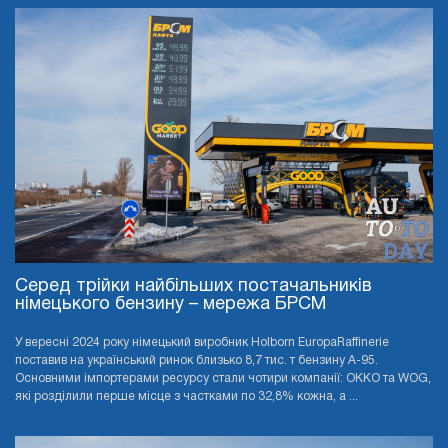
Серед трійки найбільших постачальників
німецького бензину – мережа БРСМ
У вересні 2024 року німецький виробник Holborn EuropaRaffinerie
поставив на український ринок близько 8,7 тис. т бензину А-95.
Основними імпортерами ресурсу стали чотири компанії: OKKO та WOG,
які розділили перше місце з частками по 32,8% кожна, а ...