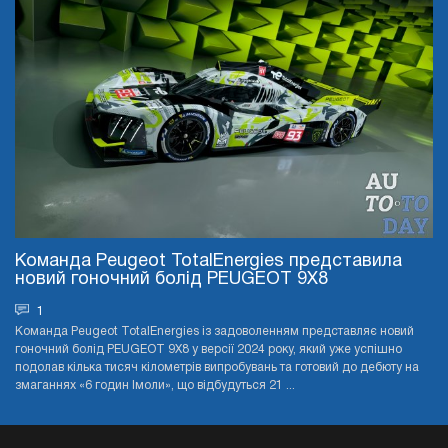
Команда Peugeot TotalEnergies представила
новий гоночний болід PEUGEOT 9X8
1
Команда Peugeot TotalEnergies із задоволенням представляє новий
гоночний болід PEUGEOT 9X8 у версії 2024 року, який уже успішно
подолав кілька тисяч кілометрів випробувань та готовий до дебюту на
змаганнях «6 годин Імоли», що відбудуться 21 ...