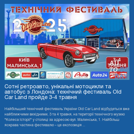
Сотні ретроавто, унікальні мотоцикли та
автобус з Лондона: технічний фестиваль Old
Car Land пройде 3-4 травня
Найбільший технічний фестиваль України Old Car Land відбудеться вже
найближчими вихідними, 3 та 4 травня, на території технічного музею
"Колеса Історії" у столиці за адресою вул. Малинська, 1. Найбільш
яскрава частина фестивалю – це експозиція ...