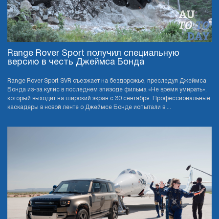
Range Rover Sport получил специальную
версию в честь Джеймса Бонда
Range Rover Sport SVR съезжает на бездорожье, преследуя Джеймса
Бонда из-за кулис в последнем эпизоде фильма «Не время умирать»,
который выходит на широкий экран с 30 сентября. Профессиональные
каскадеры в новой ленте о Джеймсе Бонде испытали в ...