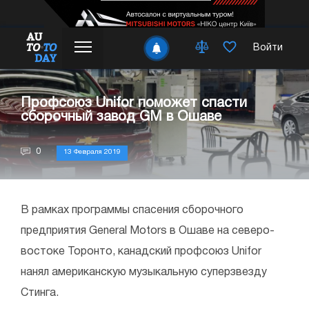
Войти
Профсоюз Unifor поможет спасти
сборочный завод GM в Ошаве
0
13 Февраля 2019
В рамках программы спасения сборочного
предприятия General Motors в Ошаве на северо-
востоке Торонто, канадский профсоюз Unifor
нанял американскую музыкальную суперзвезду
Стинга.