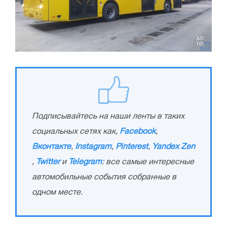
Подписывайтесь на наши ленты в таких
социальных сетях как,
Facebook
,
Вконтакте
,
Instagram
,
Pinterest
,
Yandex Zen
,
Twitter
и
Telegram
: все самые интересные
автомобильные события собранные в
одном месте.