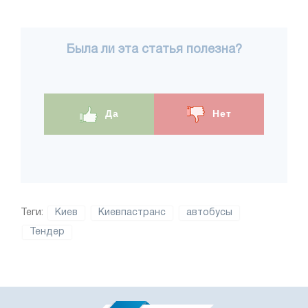
Была ли эта статья полезна?
Да
Нет
Теги:
Киев
Киевпастранс
автобусы
Тендер