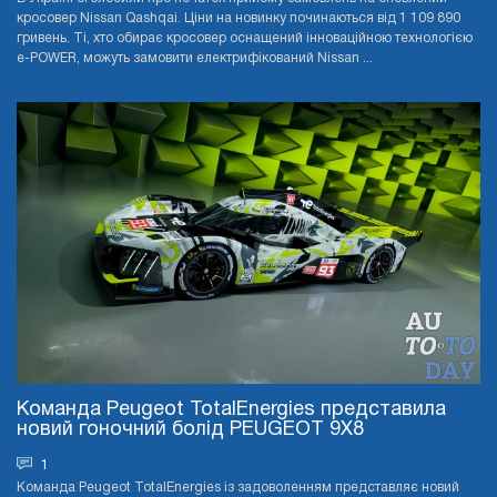
кросовер Nissan Qashqai. Ціни на новинку починаються від 1 109 890
гривень. Ті, хто обирає кросовер оснащений інноваційною технологією
e-POWER, можуть замовити електрифікований Nissan ...
Команда Peugeot TotalEnergies представила
новий гоночний болід PEUGEOT 9X8
1
Команда Peugeot TotalEnergies із задоволенням представляє новий