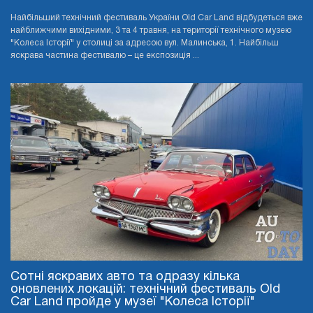
Найбільший технічний фестиваль України Old Car Land відбудеться вже
найближчими вихідними, 3 та 4 травня, на території технічного музею
"Колеса Історії" у столиці за адресою вул. Малинська, 1. Найбільш
яскрава частина фестивалю – це експозиція ...
Сотні яскравих авто та одразу кілька
оновлених локацій: технічний фестиваль Old
Car Land пройде у музеї "Колеса Історії"