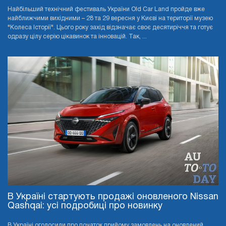
Найбільший технічний фестиваль України Old Car Land пройде вже
найближчими вихідними – 28 та 29 вересня у Києві на території музею
"Колеса Історії". Цього року захід відзначає своє десятиріччя та готує
одразу цілу серію цікавинок та інновацій. Так, ...
В Україні стартують продажі оновленого Nissan
Qashqai: усі подробиці про новинку
В Україні оголосили про початок прийому замовлень на оновлений