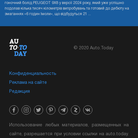
гоночний болід PEUGEOT 9X8 у версії 2024 року, який уже успішно
подолав кілька тисяч кілометрів випробувань та готовий до дебюту на
змаганнях «6 годин Імоли», що відбудуться 21 ...
© 2020 Auto.Today
Конфиденциальность
Реклама на сайте
Редакция
Использование любых материалов, размещенных на
сайте, разрешается при условии ссылки на auto.today.