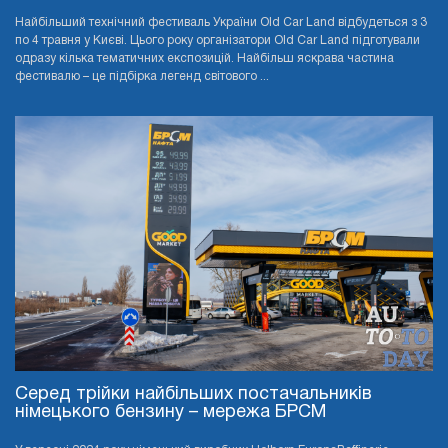
Найбільший технічний фестиваль України Old Car Land відбудеться з 3
по 4 травня у Києві. Цього року організатори Old Car Land підготували
одразу кілька тематичних експозицій. Найбільш яскрава частина
фестивалю – це підбірка легенд світового ...
Серед трійки найбільших постачальників
німецького бензину – мережа БРСМ