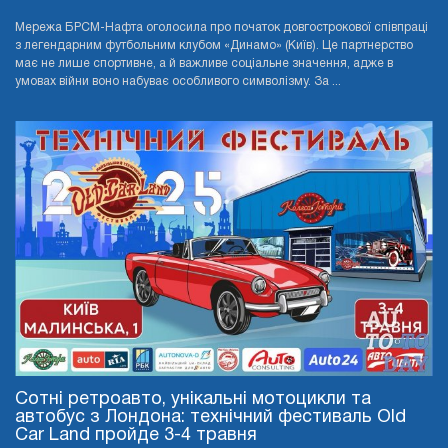
Мережа БРСМ-Нафта оголосила про початок довгострокової співпраці
з легендарним футбольним клубом «Динамо» (Київ). Це партнерство
має не лише спортивне, а й важливе соціальне значення, адже в
умовах війни воно набуває особливого символізму. За ...
Сотні ретроавто, унікальні мотоцикли та
автобус з Лондона: технічний фестиваль Old
Car Land пройде 3-4 травня