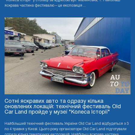
"Колеса Історії" у столиці за адресою вул. Малинська, 1. Найбільш
яскрава частина фестивалю – це експозиція ...
Сотні яскравих авто та одразу кілька
оновлених локацій: технічний фестиваль Old
Car Land пройде у музеї "Колеса Історії"
Найбільший технічний фестиваль України Old Car Land відбудеться з 3
по 4 травня у Києві. Цього року організатори Old Car Land підготували
одразу кілька тематичних експозицій. Найбільш яскрава частина