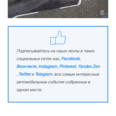
Подписывайтесь на наши ленты в таких
социальных сетях как,
Facebook
,
Вконтакте
,
Instagram
,
Pinterest
,
Yandex Zen
,
Twitter
и
Telegram
: все самые интересные
автомобильные события собранные в
одном месте.