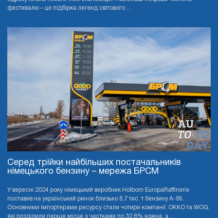
фестивалю – це підбірка легенд світового ...
Серед трійки найбільших постачальників
німецького бензину – мережа БРСМ
У вересні 2024 року німецький виробник Holborn EuropaRaffinerie
поставив на український ринок близько 8,7 тис. т бензину А-95.
Основними імпортерами ресурсу стали чотири компанії: OKKO та WOG,
які розділили перше місце з частками по 32,8% кожна, а ...