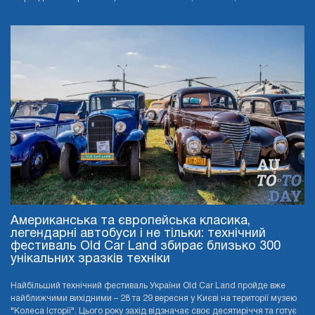
Американська та європейська класика,
легендарні автобуси і не тільки: технічний
фестиваль Old Car Land збирає близько 300
унікальних зразків техніки
Найбільший технічний фестиваль України Old Car Land пройде вже
найближчими вихідними – 28 та 29 вересня у Києві на території музею
"Колеса Історії". Цього року захід відзначає своє десятиріччя та готує