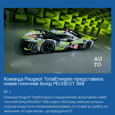
Команда Peugeot TotalEnergies представила
новий гоночний болід PEUGEOT 9X8
1
Команда Peugeot TotalEnergies із задоволенням представляє новий
гоночний болід PEUGEOT 9X8 у версії 2024 року, який уже успішно
подолав кілька тисяч кілометрів випробувань та готовий до дебюту на
змаганнях «6 годин Імоли», що відбудуться 21 ...