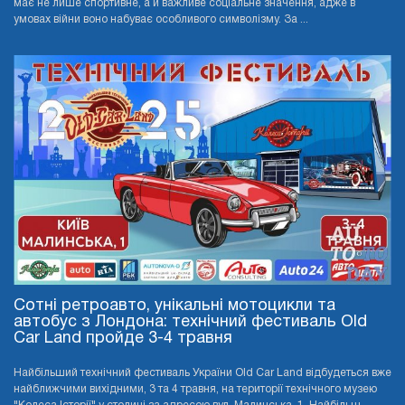
має не лише спортивне, а й важливе соціальне значення, адже в
умовах війни воно набуває особливого символізму. За ...
Сотні ретроавто, унікальні мотоцикли та
автобус з Лондона: технічний фестиваль Old
Car Land пройде 3-4 травня
Найбільший технічний фестиваль України Old Car Land відбудеться вже
найближчими вихідними, 3 та 4 травня, на території технічного музею