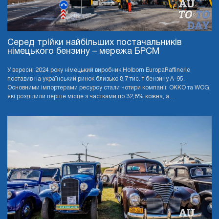
Серед трійки найбільших постачальників
німецького бензину – мережа БРСМ
У вересні 2024 року німецький виробник Holborn EuropaRaffinerie
поставив на український ринок близько 8,7 тис. т бензину А-95.
Основними імпортерами ресурсу стали чотири компанії: OKKO та WOG,
які розділили перше місце з частками по 32,8% кожна, а ...