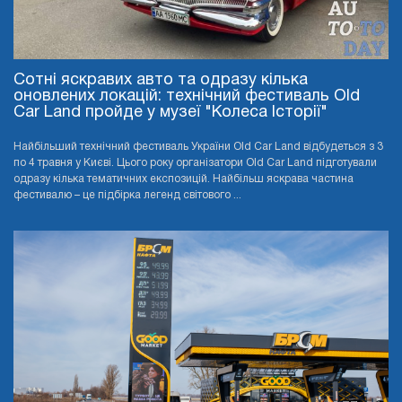
Сотні яскравих авто та одразу кілька
оновлених локацій: технічний фестиваль Old
Car Land пройде у музеї "Колеса Історії"
Найбільший технічний фестиваль України Old Car Land відбудеться з 3
по 4 травня у Києві. Цього року організатори Old Car Land підготували
одразу кілька тематичних експозицій. Найбільш яскрава частина
фестивалю – це підбірка легенд світового ...