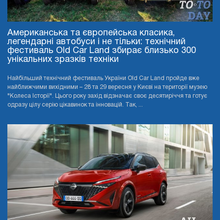
Американська та європейська класика,
легендарні автобуси і не тільки: технічний
фестиваль Old Car Land збирає близько 300
унікальних зразків техніки
Найбільший технічний фестиваль України Old Car Land пройде вже
найближчими вихідними – 28 та 29 вересня у Києві на території музею
"Колеса Історії". Цього року захід відзначає своє десятиріччя та готує
одразу цілу серію цікавинок та інновацій. Так, ...