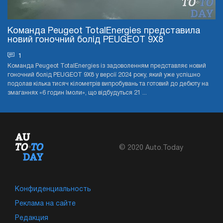
Команда Peugeot TotalEnergies представила
новий гоночний болід PEUGEOT 9X8
1
Команда Peugeot TotalEnergies із задоволенням представляє новий
гоночний болід PEUGEOT 9X8 у версії 2024 року, який уже успішно
подолав кілька тисяч кілометрів випробувань та готовий до дебюту на
змаганнях «6 годин Імоли», що відбудуться 21 ...
© 2020 Auto.Today
Конфиденциальность
Реклама на сайте
Редакция