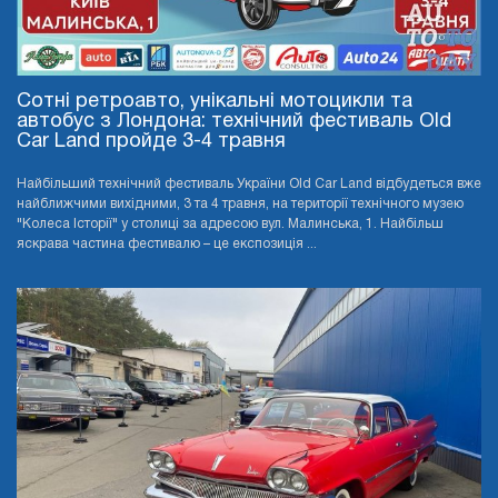
Сотні ретроавто, унікальні мотоцикли та
автобус з Лондона: технічний фестиваль Old
Car Land пройде 3-4 травня
Найбільший технічний фестиваль України Old Car Land відбудеться вже
найближчими вихідними, 3 та 4 травня, на території технічного музею
"Колеса Історії" у столиці за адресою вул. Малинська, 1. Найбільш
яскрава частина фестивалю – це експозиція ...