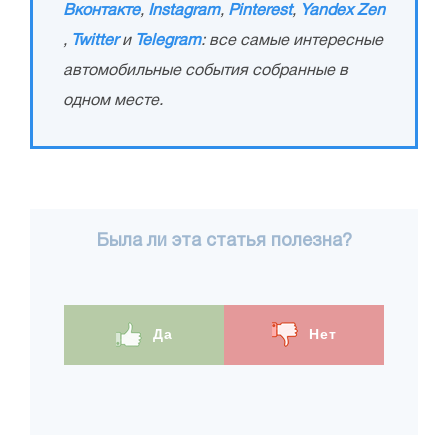
Вконтакте
,
Instagram
,
Pinterest
,
Yandex Zen
,
Twitter
и
Telegram
: все самые интересные
автомобильные события собранные в
одном месте.
Была ли эта статья полезна?
Да
Нет