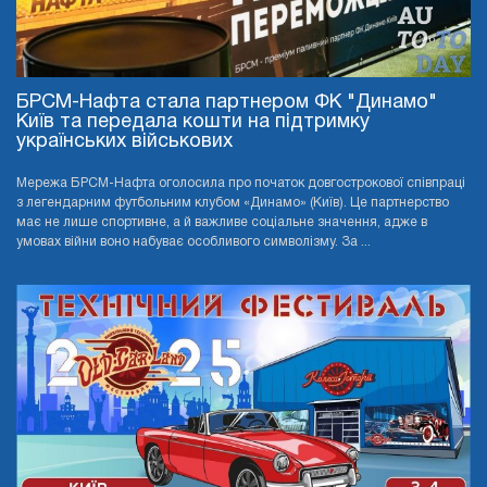
БРСМ-Нафта стала партнером ФК "Динамо"
Київ та передала кошти на підтримку
українських військових
Мережа БРСМ-Нафта оголосила про початок довгострокової співпраці
з легендарним футбольним клубом «Динамо» (Київ). Це партнерство
має не лише спортивне, а й важливе соціальне значення, адже в
умовах війни воно набуває особливого символізму. За ...