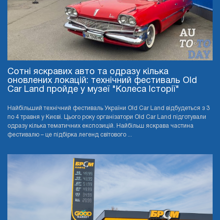
Сотні яскравих авто та одразу кілька
оновлених локацій: технічний фестиваль Old
Car Land пройде у музеї "Колеса Історії"
Найбільший технічний фестиваль України Old Car Land відбудеться з 3
по 4 травня у Києві. Цього року організатори Old Car Land підготували
одразу кілька тематичних експозицій. Найбільш яскрава частина
фестивалю – це підбірка легенд світового ...