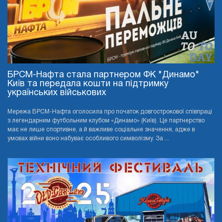
БРСМ-Нафта стала партнером ФК "Динамо"
Київ та передала кошти на підтримку
українських військових
Мережа БРСМ-Нафта оголосила про початок довгострокової співпраці
з легендарним футбольним клубом «Динамо» (Київ). Це партнерство
має не лише спортивне, а й важливе соціальне значення, адже в
умовах війни воно набуває особливого символізму. За ...