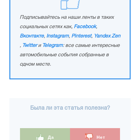
Подписывайтесь на наши ленты в таких
социальных сетях как,
Facebook
,
Вконтакте
,
Instagram
,
Pinterest
,
Yandex Zen
,
Twitter
и
Telegram
: все самые интересные
автомобильные события собранные в
одном месте.
Была ли эта статья полезна?
Да
Нет