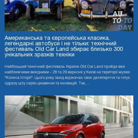
Американська та європейська класика,
легендарні автобуси і не тільки: технічний
фестиваль Old Car Land збирає близько 300
унікальних зразків техніки
Найбільший технічний фестиваль України Old Car Land пройде вже
найближчими вихідними – 28 та 29 вересня у Києві на території музею
"Колеса Історії". Цього року захід відзначає своє десятиріччя та готує
одразу цілу серію цікавинок та інновацій. Так, ...