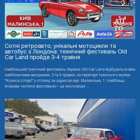
Сотні ретроавто, унікальні мотоцикли та
автобус з Лондона: технічний фестиваль Old
Car Land пройде 3-4 травня
Найбільший технічний фестиваль України Old Car Land відбудеться вже
найближчими вихідними, 3 та 4 травня, на території технічного музею
"Колеса Історії" у столиці за адресою вул. Малинська, 1. Найбільш
яскрава частина фестивалю – це експозиція ...