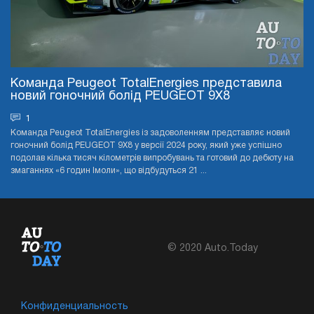
Команда Peugeot TotalEnergies представила
новий гоночний болід PEUGEOT 9X8
1
Команда Peugeot TotalEnergies із задоволенням представляє новий
гоночний болід PEUGEOT 9X8 у версії 2024 року, який уже успішно
подолав кілька тисяч кілометрів випробувань та готовий до дебюту на
змаганнях «6 годин Імоли», що відбудуться 21 ...
© 2020 Auto.Today
Конфиденциальность