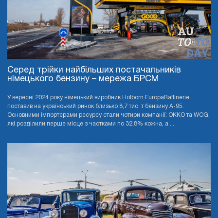
Серед трійки найбільших постачальників
німецького бензину – мережа БРСМ
У вересні 2024 року німецький виробник Holborn EuropaRaffinerie
поставив на український ринок близько 8,7 тис. т бензину А-95.
Основними імпортерами ресурсу стали чотири компанії: OKKO та WOG,
які розділили перше місце з частками по 32,8% кожна, а ...