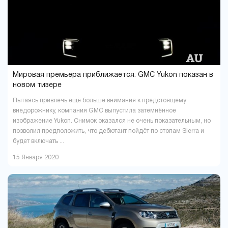
Мировая премьера приближается: GMC Yukon показан в
новом тизере
Пытаясь привлечь ещё больше внимания к предстоящему
внедорожнику, компания GMC выпустила затемнённое
изображение Yukon. Снимок оказался не очень показательным, но
позволил предположить, что дебютант пойдёт по стопам Sierra и
будет включать ...
15 Января 2020