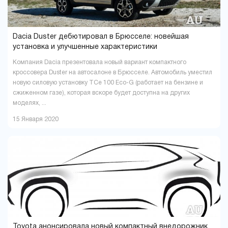
Dacia Duster дебютировал в Брюсселе: новейшая
установка и улучшенные характеристики
Компания Dacia презентовала новый вариант компактного
кроссовера Duster на автосалоне в Брюсселе. Автомобиль уместил
новую силовую установку TCe 100 Eco-G (работает на бензине и
сжиженном газе), которая вскоре будет доступна на других
моделях, ...
15 Января 2020
Toyota анонсировала новый компактный внедорожник