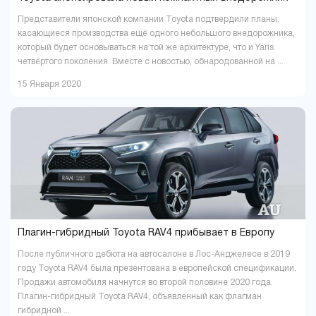
Представители японской компании Toyota подтвердили планы,
касающиеся производства ещё одного небольшого внедорожника,
который будет основываться на той же архитектуре, что и Yaris
четвёртого поколения. Вместе с новостью, обнародованной на ...
15 Января 2020
Плагин-гибридный Toyota RAV4 прибывает в Европу
После публичного дебюта на автосалоне в Лос-Анджелесе в 2019
году Toyota RAV4 была презентована в европейской спецификации.
Продажи автомобиля начнутся во второй половине 2020 года.
Плагин-гибридный Toyota RAV4, объявленный как флагман
гибридной ...