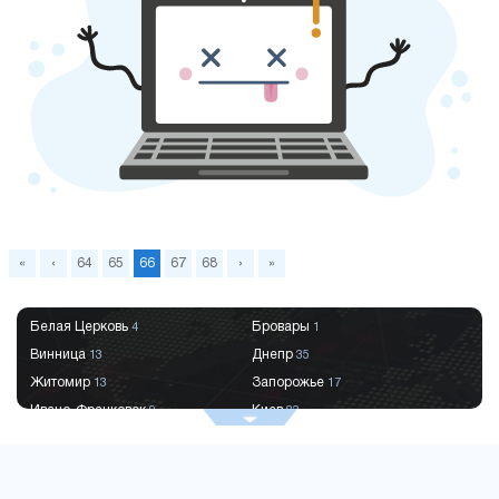
«
‹
64
65
66
67
68
›
»
Белая Церковь
Бровары
4
1
Винница
Днепр
13
35
Житомир
Запорожье
13
17
Ивано-Франковск
Киев
9
83
Краматорск
Кременчуг
2
9
Кривой Рог
Кропивницкий
9
8
Луцк
Львов
6
29