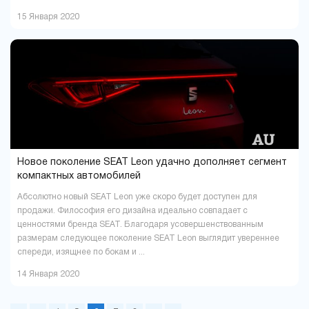
15 Января 2020
Новое поколение SEAT Leon удачно дополняет сегмент
компактных автомобилей
Абсолютно новый SEAT Leon уже скоро будет доступен для
продажи. Философия его дизайна идеально совпадает с
ценностями бренда SEAT. Благодаря усовершенствованным
размерам следующее поколение SEAT Leon выглядит увереннее
спереди, изящнее по бокам и ...
14 Января 2020