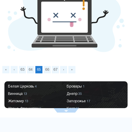
«
‹
63
64
65
66
67
›
»
Белая Церковь
Бровары
4
1
Винница
Днепр
13
35
Житомир
Запорожье
13
17
Ивано-Франковск
Киев
9
83
Краматорск
Кременчуг
2
9
Кривой Рог
Кропивницкий
9
8
Луцк
Львов
6
29