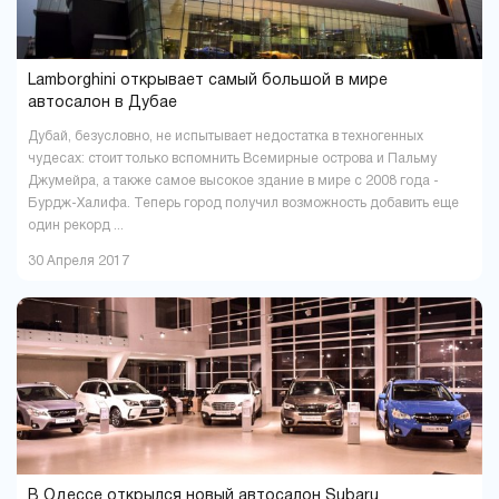
Lamborghini открывает самый большой в мире
автосалон в Дубае
Дубай, безусловно, не испытывает недостатка в техногенных
чудесах: стоит только вспомнить Всемирные острова и Пальму
Джумейра, а также самое высокое здание в мире с 2008 года -
Бурдж-Халифа. Теперь город получил возможность добавить еще
один рекорд ...
30 Апреля 2017
В Одессе открылся новый автосалон Subaru