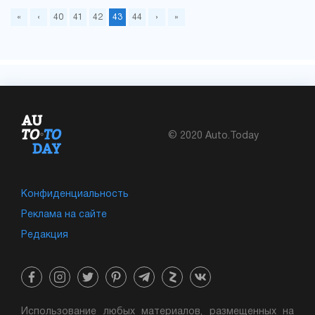
«
‹
40
41
42
43
44
›
»
© 2020 Auto.Today
Конфиденциальность
Реклама на сайте
Редакция
Использование любых материалов, размещенных на