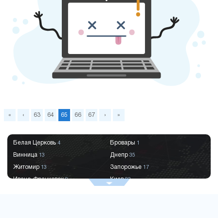
«
‹
63
64
65
66
67
›
»
Белая Церковь
Бровары
4
1
Винница
Днепр
13
35
Житомир
Запорожье
13
17
Ивано-Франковск
Киев
9
83
Краматорск
Кременчуг
2
9
Кривой Рог
Кропивницкий
9
8
Луцк
Львов
6
29