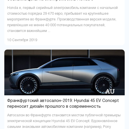
Honda e, первый серийный электромобиль компании с начальной
стоимостью порядка 29 470 евро, прибывает на крупнейшее
мероприятие во Франкфурте. Производственная версия модели,
привлёкшая не менее 40 000 потенциальных покупателей,
становится важнейшим ...
10 Сентября 2019
Франкфуртский автосалон-2019: Hyundai 45 EV Concept
переносит дизайн прошлого в современность
Автосалон во Франкфурте становится местом публичной премьеры
электрической концепции Hyundai 45 EV Concept. Вдохновлённое
самыми знаковыми автомобилями компании (например, Pony