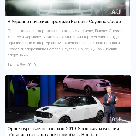
В Украине начались продажи Porsche Cayenne Coupе
Презентации внедорожника состоялись в Киеве, Львове, Одессе,
Днепре и Харькове. Компания «Виннер Импортс Украина, Лтд.»,
официальный импортер автомобилей Porsche, начала продажи
нового внедорожника Porsche Cayenne Coupе. Динамический
спортивный ...
14 Ноября 2019
Франкфуртский автосалон-2019: Японская компания
объявила цены на электромобиль Honda e