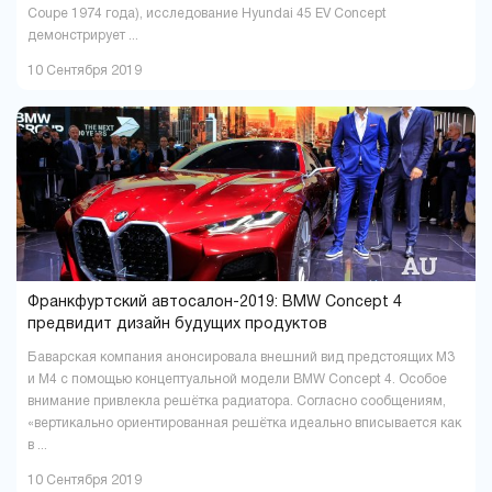
Coupe 1974 года), исследование Hyundai 45 EV Concept
демонстрирует ...
10 Сентября 2019
Франкфуртский автосалон-2019: BMW Concept 4
предвидит дизайн будущих продуктов
Баварская компания анонсировала внешний вид предстоящих M3
и M4 с помощью концептуальной модели BMW Concept 4. Особое
внимание привлекла решётка радиатора. Согласно сообщениям,
«вертикально ориентированная решётка идеально вписывается как
в ...
10 Сентября 2019