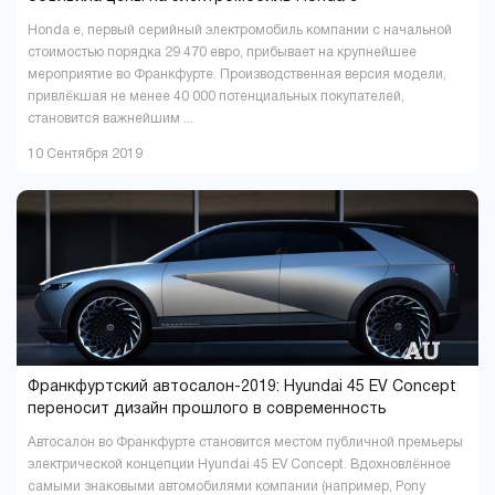
Honda e, первый серийный электромобиль компании с начальной
стоимостью порядка 29 470 евро, прибывает на крупнейшее
мероприятие во Франкфурте. Производственная версия модели,
привлёкшая не менее 40 000 потенциальных покупателей,
становится важнейшим ...
10 Сентября 2019
Франкфуртский автосалон-2019: Hyundai 45 EV Concept
переносит дизайн прошлого в современность
Автосалон во Франкфурте становится местом публичной премьеры
электрической концепции Hyundai 45 EV Concept. Вдохновлённое
самыми знаковыми автомобилями компании (например, Pony