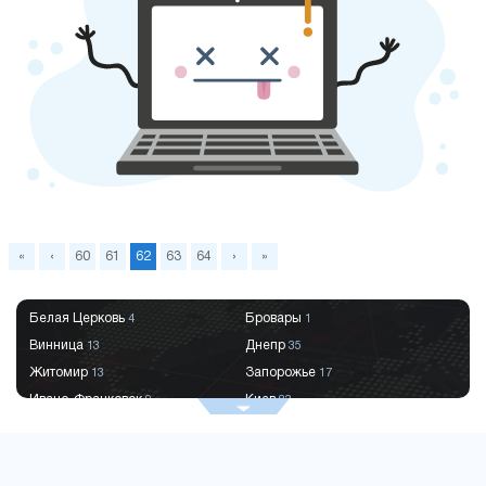
«
‹
60
61
62
63
64
›
»
Белая Церковь
Бровары
4
1
Винница
Днепр
13
35
Житомир
Запорожье
13
17
Ивано-Франковск
Киев
9
83
Краматорск
Кременчуг
2
9
Кривой Рог
Кропивницкий
9
8
Луцк
Львов
6
29