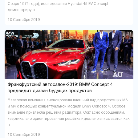
Coupe 1974 года), исследование Hyundai 45 EV Concept
демонстрирует ...
10 Сентября 2019
Франкфуртский автосалон-2019: BMW Concept 4
предвидит дизайн будущих продуктов
Баварская компания анонсировала внешний вид предстоящих M3
и M4 с помощью концептуальной модели BMW Concept 4. Особое
внимание привлекла решётка радиатора. Согласно сообщениям,
«вертикально ориентированная решётка идеально вписывается как
в ...
10 Сентября 2019