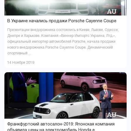
В Украине начались продажи Porsche Cayenne Coupе
Презентации внедорожника состоялись в Киеве, Львове, Одессе,
Днепре и Харькове. Компания «Виннер Импортс Украина, Лтд.»,
официальный импортер автомобилей Porsche, начала продажи
нового внедорожника Porsche Cayenne Coupе. Динамический
спортивный ...
14 Ноября 2019
Франкфуртский автосалон-2019: Японская компания
объявила цены на электромобиль Honda e