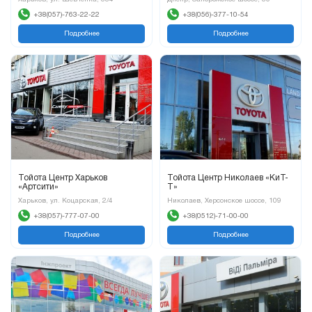
+38(057)-763-22-22
+38(056)-377-10-54
Подробнее
Подробнее
Тойота Центр Харьков
Тойота Центр Николаев «КиТ-
«Артсити»
Т»
Харьков, ул. Коцарская, 2/4
Николаев, Херсонское шоссе, 109
+38(057)-777-07-00
+38(0512)-71-00-00
Подробнее
Подробнее