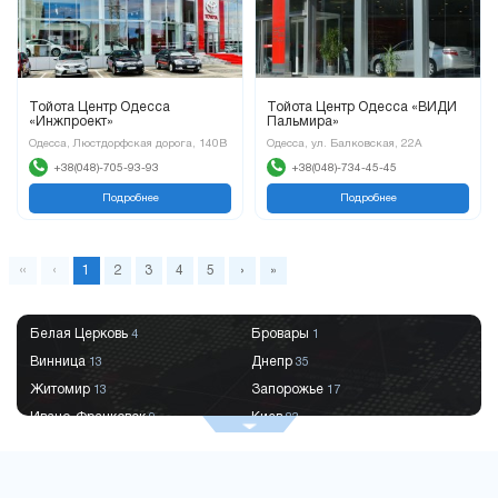
Тойота Центр Одесса
Тойота Центр Одесса «ВИДИ
«Инжпроект»
Пальмира»
Одесса, Люстдорфская дорога, 140В
Одесса, ул. Балковская, 22А
+38(048)-705-93-93
+38(048)-734-45-45
Подробнее
Подробнее
«
‹
1
2
3
4
5
›
»
Белая Церковь
Бровары
4
1
Винница
Днепр
13
35
Житомир
Запорожье
13
17
Ивано-Франковск
Киев
9
83
Краматорск
Кременчуг
2
9
Кривой Рог
Кропивницкий
9
8