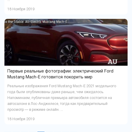
18 Ноября 2019
Первые реальные фотографии: электрический Ford
Mustang Mach-E готовится покорить мир
Реальные изображения Ford Mustang Mach-E 2021 модельного
года были опубликованы даже раньше, чем ожидалось.
Напоминаем, публичная премьера автомобиля состоится на
автосалоне в Лос-Анджелесе, тогда как предварительный
просмотр — в режиме онлайн. ...
18 Ноября 2019