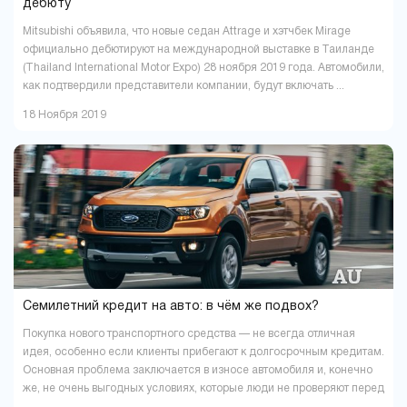
дебюту
Mitsubishi объявила, что новые седан Attrage и хэтчбек Mirage
официально дебютируют на международной выставке в Таиланде
(Thailand International Motor Expo) 28 ноября 2019 года. Автомобили,
как подтвердили представители компании, будут включать ...
18 Ноября 2019
Семилетний кредит на авто: в чём же подвох?
Покупка нового транспортного средства — не всегда отличная
идея, особенно если клиенты прибегают к долгосрочным кредитам.
Основная проблема заключается в износе автомобиля и, конечно
же, не очень выгодных условиях, которые люди не проверяют перед
...