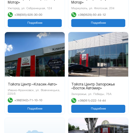
Мотор»
Мотор»
Ужгород, ул. Собранецкая, 124
Мариуполь, ул. Флотская, 204
+38(095)-926-30-00
+38(0629)-50-49-12
Подробнее
Подробнее
Тойота Центр «Класик-Авто»
Тойота Центр Запорожье
«Восток Автомир»
Ивано-Франковск, ул. Вовчинецька,
225/5
Запорожье, ул. Победы, 76А
+38(0342)-71-10-10
+38(061)-222-14-44
Подробнее
Подробнее