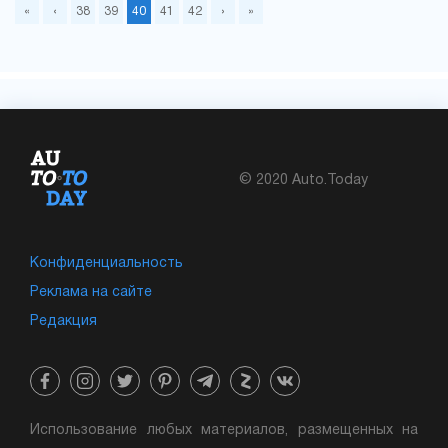
«
‹
38
39
40
41
42
›
»
© 2020 Auto.Today
Конфиденциальность
Реклама на сайте
Редакция
Использование любых материалов, размещенных на