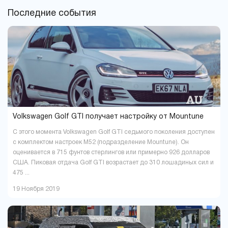
Луцк
Львов
6
29
Последние события
Мариуполь
Мукачево
4
6
Николаев
Одесса
14
29
Павлоград
Полтава
1
16
Ровно
Сумы
9
5
Тернополь
Ужгород
9
4
Харьков
Херсон
37
16
Хмельницкий
Черкассы
18
6
Чернигов
Черновцы
5
7
Volkswagen Golf GTI получает настройку от Mountune
С этого момента Volkswagen Golf GTI седьмого поколения доступен
с комплектом настроек M52 (подразделение Mountune). Он
оценивается в 715 фунтов стерлингов или примерно 926 долларов
США. Пиковая отдача Golf GTI возрастает до 310 лошадиных сил и
475 ...
19 Ноября 2019