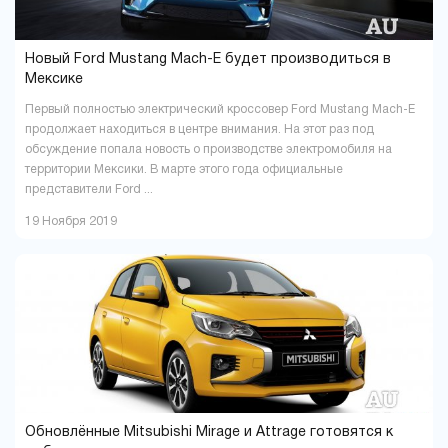
Новый Ford Mustang Mach-E будет производиться в
Мексике
Первый полностью электрический кроссовер Ford Mustang Mach-E
продолжает находиться в центре внимания. На этот раз под
обсуждение попала новость о производстве электромобиля на
территории Мексики. В марте этого года официальные
представители Ford ...
19 Ноября 2019
Обновлённые Mitsubishi Mirage и Attrage готовятся к