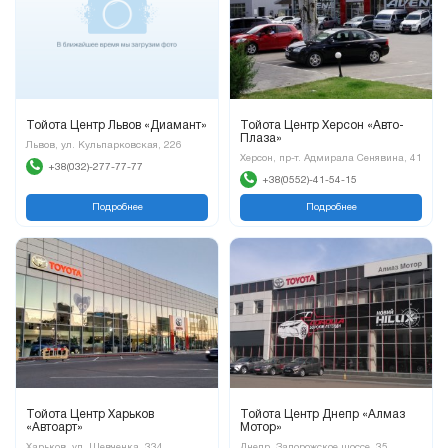
Тойота Центр Львов «Диамант»
Тойота Центр Херсон «Авто-
Плаза»
Львов, ул. Кульпарковская, 226
Херсон, пр-т. Адмирала Сенявина, 41
+38(032)-277-77-77
+38(0552)-41-54-15
Подробнее
Подробнее
Тойота Центр Харьков
Тойота Центр Днепр «Алмаз
«Автоарт»
Мотор»
Харьков, ул. Шевченка, 334
Днепр, Запорожское шоссе, 35