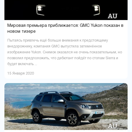
Мировая премьера приближается: GMC Yukon показан в
новом тизере
Пытаясь привлечь ещё больше внимания к предстоящему
внедорожнику, компания GMC выпустила затемнённое
изображение Yukon. Снимок оказался не очень показательным, но
позволил предположить, что дебютант пойдёт по стопам Sierra и
будет включать ...
15 Января 2020