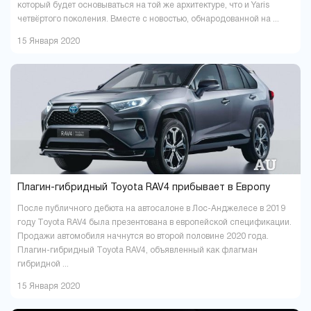
который будет основываться на той же архитектуре, что и Yaris
четвёртого поколения. Вместе с новостью, обнародованной на ...
15 Января 2020
Плагин-гибридный Toyota RAV4 прибывает в Европу
После публичного дебюта на автосалоне в Лос-Анджелесе в 2019
году Toyota RAV4 была презентована в европейской спецификации.
Продажи автомобиля начнутся во второй половине 2020 года.
Плагин-гибридный Toyota RAV4, объявленный как флагман
гибридной ...
15 Января 2020