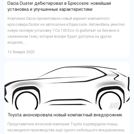
Dacia Duster дебютировал в Брюсселе: новейшая
установка и улучшенные характеристики
Компания Dacia презентовала новый вариант компактного
кроссовера Duster на автосалоне в Брюсселе. Автомобиль уместил
новую силовую установку TCe 100 Eco-G (работает на бензине и
сжиженном газе), которая вскоре будет доступна на других
моделях, ...
15 Января 2020
Toyota анонсировала новый компактный внедорожник
Представители японской компании Toyota подтвердили планы,
касающиеся производства ещё одного небольшого внедорожника,