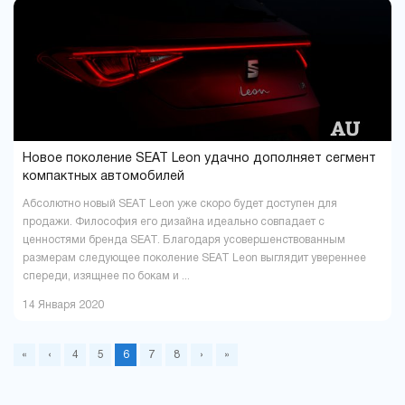
Новое поколение SEAT Leon удачно дополняет сегмент
компактных автомобилей
Абсолютно новый SEAT Leon уже скоро будет доступен для
продажи. Философия его дизайна идеально совпадает с
ценностями бренда SEAT. Благодаря усовершенствованным
размерам следующее поколение SEAT Leon выглядит увереннее
спереди, изящнее по бокам и ...
14 Января 2020
«
‹
4
5
6
7
8
›
»