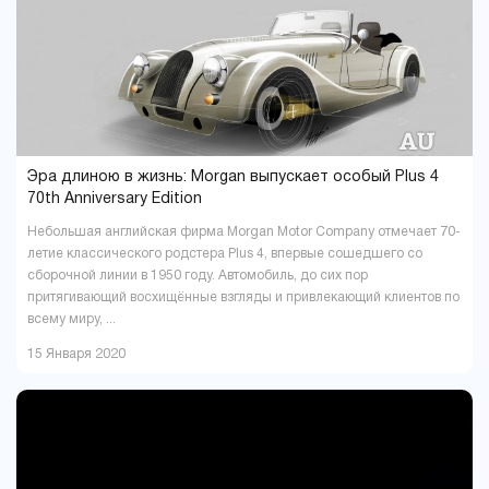
Павлоград
Полтава
1
16
Ровно
Сумы
9
5
Тернополь
Ужгород
9
4
Харьков
Херсон
37
16
Хмельницкий
Черкассы
18
6
Чернигов
Черновцы
5
7
Эра длиною в жизнь: Morgan выпускает особый Plus 4
70th Anniversary Edition
Небольшая английская фирма Morgan Motor Company отмечает 70-
летие классического родстера Plus 4, впервые сошедшего со
сборочной линии в 1950 году. Автомобиль, до сих пор
притягивающий восхищённые взгляды и привлекающий клиентов по
всему миру, ...
15 Января 2020