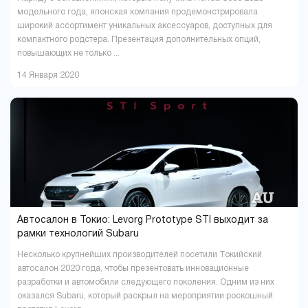
модельного года, японская компания продемонстрировала
широкий ассортимент уникальных аксессуаров, доступных для
компактного родстера. Презентация дополнительных опций,
повышающих не только ...
14 Января 2020
Автосалон в Токио: Levorg Prototype STI выходит за
рамки технологий Subaru
Несколько крупнейших производителей посетили Токийский
автосалон 2020 года, чтобы презентовать инновационные
разработки и автомобили следующего поколения. Одним из них
оказался Subaru, который раскрыл на мероприятии роскошный