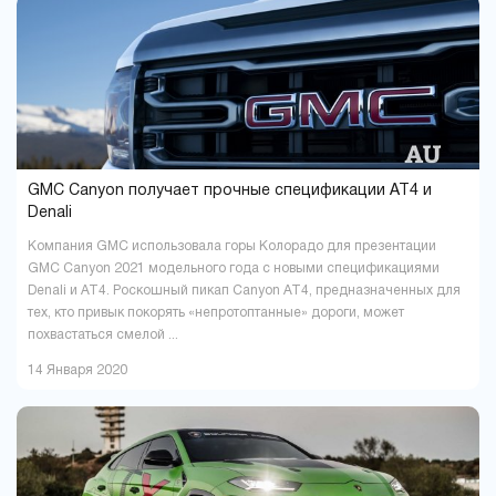
Павлоград
Полтава
1
16
Ровно
Сумы
9
5
Тернополь
Ужгород
9
4
Харьков
Херсон
37
16
Хмельницкий
Черкассы
18
6
Чернигов
Черновцы
5
7
GMC Canyon получает прочные спецификации AT4 и
Denali
Компания GMC использовала горы Колорадо для презентации
GMC Canyon 2021 модельного года с новыми спецификациями
Denali и AT4. Роскошный пикап Canyon AT4, предназначенных для
тех, кто привык покорять «непротоптанные» дороги, может
похвастаться смелой ...
14 Января 2020