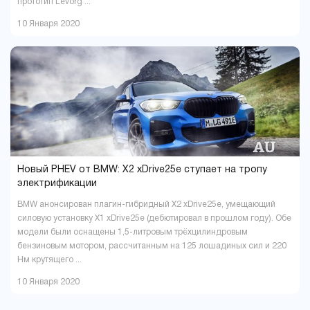
прототип Levorg ...
10 Января 2020
Новый PHEV от BMW: X2 xDrive25e ступает на тропу
электрификации
BMW анонсирован плагин-гибридный X2 xDrive25e, умещающий
силовую установку X1 xDrive25e (дебютировал в прошлом году). Обе
модели были оснащены 1,5-литровым трёхцилиндровым
бензиновым мотором, рассчитанным на 125 лошадиных сил и 220
Нм крутящего ...
10 Января 2020