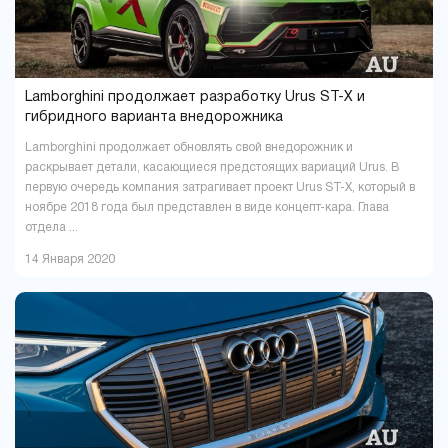
Lamborghini продолжает разработку Urus ST-X и
гибридного варианта внедорожника
Lamborghini продолжает обновлять свой внедорожник и
раскрывает детали, касающиеся предстоящих вариаций Urus. В
первую очередь компания затрагивает проект Urus ST-X, который в
ноябре 2018 года был представлен в виде концепт-кара. Глава
отдела ...
14 Января 2020