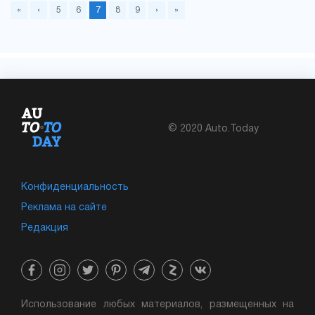
«
‹
5
6
7
8
9
›
»
© 2020 Auto.Today
Конфиденциальность
Реклама на сайте
Редакция
Использование любых материалов, размещенных на