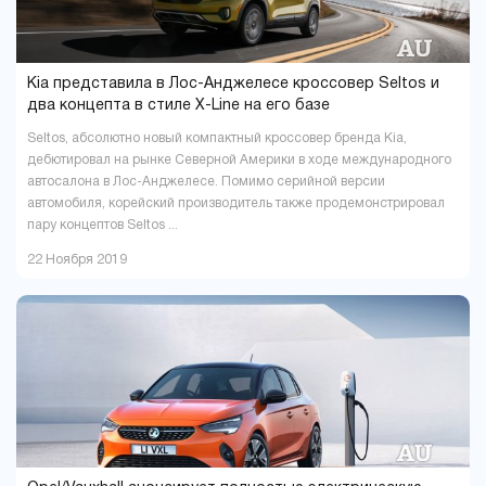
Kia представила в Лос-Анджелесе кроссовер Seltos и
два концепта в стиле X-Line на его базе
Seltos, абсолютно новый компактный кроссовер бренда Kia,
дебютировал на рынке Северной Америки в ходе международного
автосалона в Лос-Анджелесе. Помимо серийной версии
автомобиля, корейский производитель также продемонстрировал
пару концептов Seltos ...
22 Ноября 2019