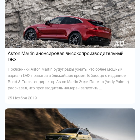
Павлоград
Полтава
1
16
Ровно
Сумы
9
5
Тернополь
Ужгород
9
4
Харьков
Херсон
37
16
Хмельницкий
Черкассы
18
6
Чернигов
Черновцы
5
7
Aston Martin анонсировал высокопроизводительный
DBX
Поклонники Aston Martin будут рады узнать, что более мощный
вариант DBX появится в ближайшее время. В беседе с изданием
Road & Track гендиректор Aston Martin Энди Палмер (Andy Palmer)
рассказал, что производитель намерен запустить ...
25 Ноября 2019