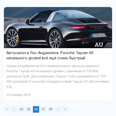
Автосалон в Лос-Анджелесе: Porsche Taycan 4S
начального уровня всё ещё очень быстрый
Одним из дебютантов Лос-Анджелесского автошоу оказался
Porsche Taycan 4S начального уровня с ценником от 103 800
долларов США. Для сравнения, Taycan Turbo оценивается от 150
000 долларов. В качестве стандарта новый Taycan 4S обеспечивает
522 ...
22 Ноября 2019
«
‹
34
35
36
37
38
›
»