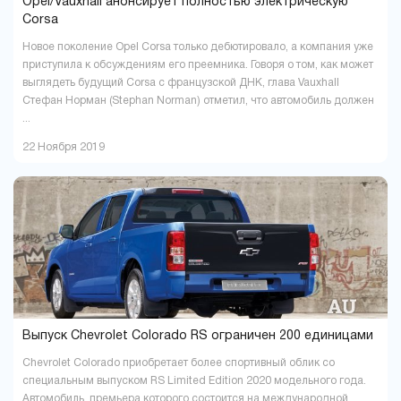
Opel/Vauxhall анонсирует полностью электрическую
Corsa
Новое поколение Opel Corsa только дебютировало, а компания уже
приступила к обсуждениям его преемника. Говоря о том, как может
выглядеть будущий Corsa с французской ДНК, глава Vauxhall
Стефан Норман (Stephan Norman) отметил, что автомобиль должен
...
22 Ноября 2019
Выпуск Chevrolet Colorado RS ограничен 200 единицами
Chevrolet Colorado приобретает более спортивный облик со
специальным выпуском RS Limited Edition 2020 модельного года.
Автомобиль, премьера которого состоится на международной