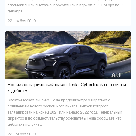
автомобильной выставке, проходящей в период с 29 ноября по 10
декабря, ...
22 Ноября 2019
Новый электрический пикап Tesla: Cybertruck готовится
к дебюту
Электрическая линейка Tesla продолжает расширяться с
появлением нового роскошного пикапа, выпуск которого
запланирован на конец 2021 или начало 2022 года. Генеральный
директор и по совместительству основатель Tesla сообщает, что
дебютант получит ...
22 Ноября 2019