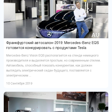
Павлоград
Полтава
1
16
Ровно
Сумы
9
5
Тернополь
Ужгород
9
4
Харьков
Херсон
37
16
Хмельницкий
Черкассы
18
6
Чернигов
Черновцы
5
7
Франкфуртский автосалон-2019: Mercedes-Benz EQS
готовится конкурировать с продуктами Tesla
Mercedes-Benz Vision EQS располагается на стенде немецкого
производителя и выделяется простым, но современным стилем.
Автомобиль, способный показать конкурентам, как должен
выглядеть электрический седан будущего, поставляется с
электрическим ...
10 Сентября 2019