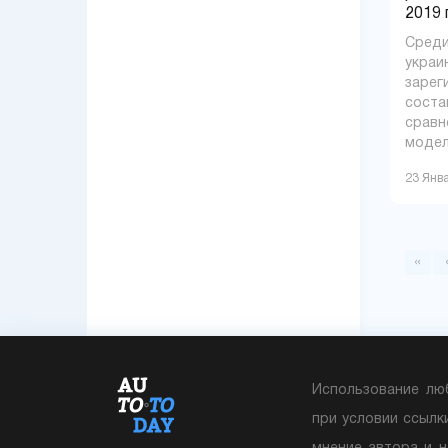
2019 
Среди
украи
зарег
соста
сравн
модели
23 Янв
«
Использование лю
при условии ссылк