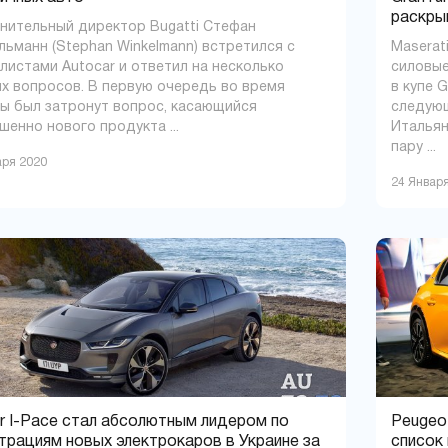
раскры
нительный директор Bugatti Стефан
льманн (Stephan Winkelmann) встретился с
Maserat
листами Autocar и ответил на несколько
силовые
х вопросов. В первую очередь во время
в купе 
ы был затронут вопрос, касающийся
следующ
шенно нового продукта ...
Итальян
пару ...
аря 2020
24 Январ
r I-Pace стал абсолютным лидером по
Peugeo
трациям новых электрокаров в Украине за
список