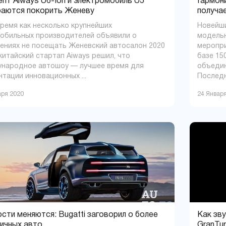
пт Aiways U6-Ion и электромобиль U5
Гармони
раются покорить Женеву
получае
время как несколько крупнейших
Новейший
обильных производителей объявили о
модельн
ениях не посещать Женевский автосалон 2020
меропри
 китайский стартап Aiways решил, что
базе 15
народное автошоу — лучшее время для
объедин
нтации инновационных ...
Последня
аря 2020
24 Январ
сти меняются: Bugatti заговорил о более
Как зву
ичных авто
GranTur