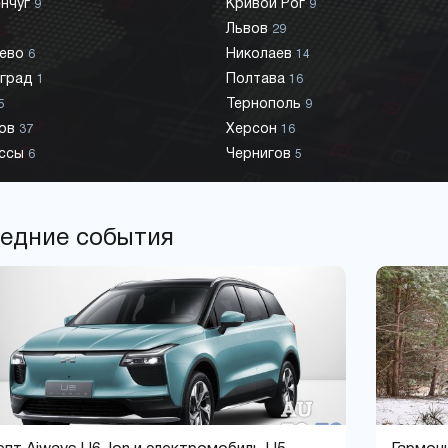
нчуг
Кривой Рог
9
9
Львов
6
29
чево
Николаев
6
14
оград
Полтава
1
16
Тернополь
5
9
ков
Херсон
37
16
ассы
Чернигов
6
5
едние события