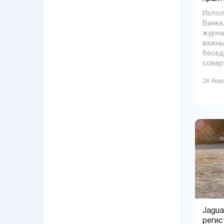
Испол
Винке
журна
важны
бесед
совер
24 Янв
Jagua
регис