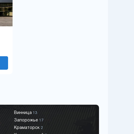
Винница
13
Запорожье
17
Краматорск
2