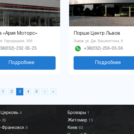
a «Ария Моторс»
Порше Центр Львов
ул. Городецкая, 306
Львов, ул. Дж. Вашингтона, 8
38(032)-232-35-23
+38(032)-256-03-56
Подробнее
Подробнее
1
2
3
4
5
›
»
 Церковь
Бровары
4
1
р
Житомир
35
13
-Франковск
Киев
9
83