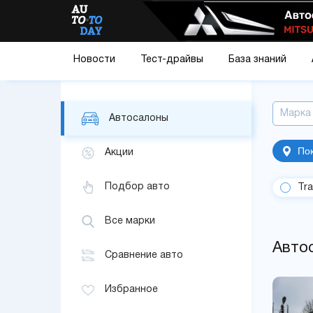
Новости
Тест-драйвы
База знаний
Марка
Автосалоны
Пок
Акции
Подбор авто
Tra
Все марки
Автос
Сравнение авто
Избранное