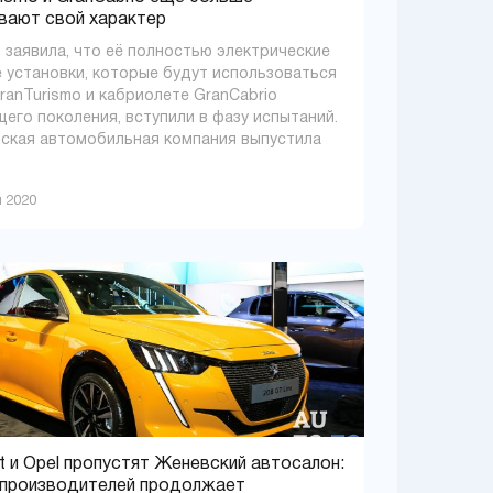
вают свой характер
i заявила, что её полностью электрические
 установки, которые будут использоваться
GranTurismo и кабриолете GranCabrio
его поколения, вступили в фазу испытаний.
ская автомобильная компания выпустила
я 2020
t и Opel пропустят Женевский автосалон:
 производителей продолжает