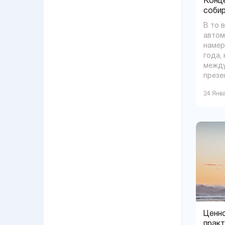
Конце
соби
В то 
автом
намер
года,
между
презе
24 Янв
Ценно
практ