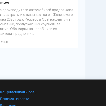
яться
е производители автомобилей продолжают
ть затраты и отказываются от Женевского
она 2020 года. Peugeot и Opel находятся в
компаний, пропускающих крупнейшее
ятие. Обе марки, как сообщили их
вители, предпочли ...
я 2020
Конфиденциальность
Реклама на сайте