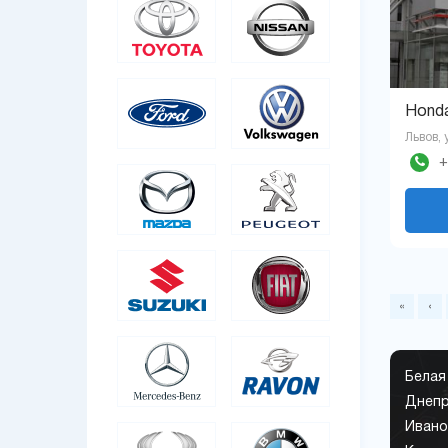
Hond
Львов, 
+
«
‹
Белая
Днеп
Ивано