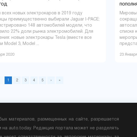
год
пополн
 всех новых электрокаров в 2019 году
Мировы
нцы преимущественно выбирали Jaguar I-PACE:
сокраща
истрировано 148 автомобилей модели, что
автосал
вило 22% доли рынка электромобилей. Для
списке 
ения: новые электрокары Tesla (вместе все
меропри
 Model 3, Model ...
предста
аря 2020
23 Январ
‹
1
2
3
4
5
›
»
бых материалов, размещенных на сайте, разрешается
и на auto.today. Редакция портала может не разделять