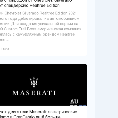
я с природой от Chevrolet: Silverado
т спецверсию Realtree Edition
 Chevrolet Silverado Realtree Edition 2021
ого года дебютировал на автомобильном
ятии. Для создания уникальной версии на
00 Custom Trail Boss американская компания
илась с камуфляжным брендом Realtree.
я ...
я 2020
чат двигатели Maserati: электрические
ismo и GranCabrio ещё больше