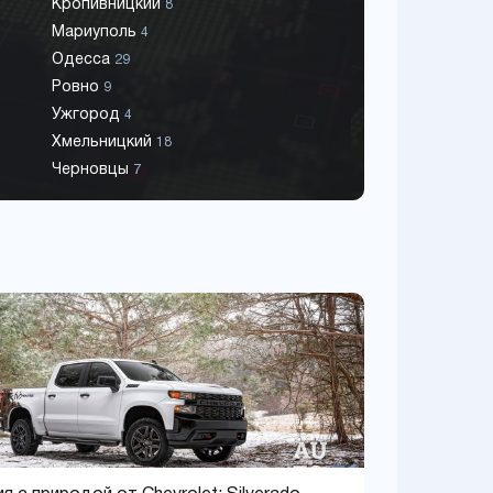
Кропивницкий
8
Мариуполь
4
Одесса
29
Ровно
9
Ужгород
4
Хмельницкий
18
Черновцы
7