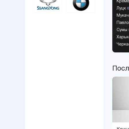
Креме
Луцк
Мука
Павл
Сумы
Харь
Черк
Посл