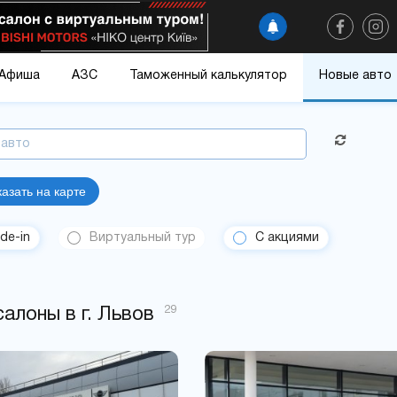
Афиша
АЗС
Таможенный калькулятор
Новые авто
 авто
азать на карте
de-in
Виртуальный тур
С акциями
29
алоны в г. Львов