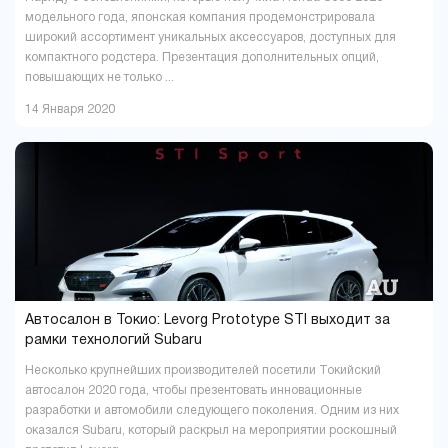
модельного года, японская компания продемонстрировала
широкий ассортимент уникальных аксессуаров, доступных для
компактного родстера. Презентация дополнительных опций,
повышающих не только ...
14 Января 2020
Автосалон в Токио: Levorg Prototype STI выходит за
рамки технологий Subaru
Несколько крупнейших производителей посетили Токийский
автосалон 2020 года, чтобы презентовать инновационные
разработки и автомобили следующего поколения. Одним из них
оказался Subaru, который раскрыл на мероприятии роскошный