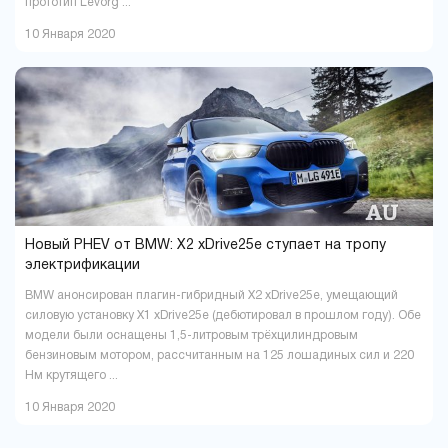
прототип Levorg ...
10 Января 2020
Новый PHEV от BMW: X2 xDrive25e ступает на тропу
электрификации
BMW анонсирован плагин-гибридный X2 xDrive25e, умещающий
силовую установку X1 xDrive25e (дебютировал в прошлом году). Обе
модели были оснащены 1,5-литровым трёхцилиндровым
бензиновым мотором, рассчитанным на 125 лошадиных сил и 220
Нм крутящего ...
10 Января 2020