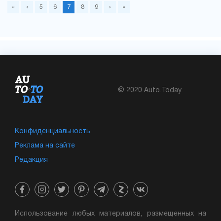
«
‹
5
6
7
8
9
›
»
© 2020 Auto.Today
Конфиденциальность
Реклама на сайте
Редакция
Использование любых материалов, размещенных на