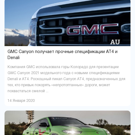
Павлоград
Полтава
1
16
Ровно
Сумы
9
5
Тернополь
Ужгород
9
4
Харьков
Херсон
37
16
Хмельницкий
Черкассы
18
6
Чернигов
Черновцы
5
7
GMC Canyon получает прочные спецификации AT4 и
Denali
Компания GMC использовала горы Колорадо для презентации
GMC Canyon 2021 модельного года с новыми спецификациями
Denali и AT4. Роскошный пикап Canyon AT4, предназначенных для
тех, кто привык покорять «непротоптанные» дороги, может
похвастаться смелой ...
14 Января 2020