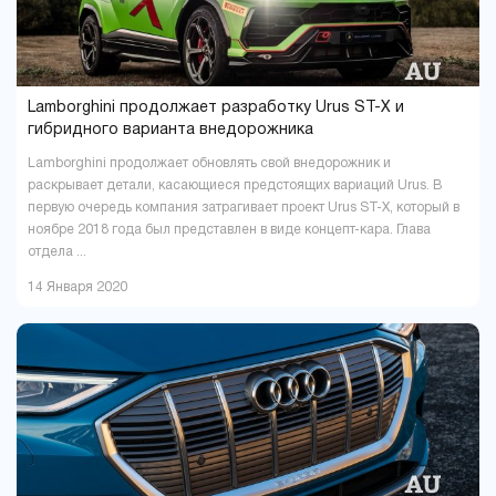
Lamborghini продолжает разработку Urus ST-X и
гибридного варианта внедорожника
Lamborghini продолжает обновлять свой внедорожник и
раскрывает детали, касающиеся предстоящих вариаций Urus. В
первую очередь компания затрагивает проект Urus ST-X, который в
ноябре 2018 года был представлен в виде концепт-кара. Глава
отдела ...
14 Января 2020