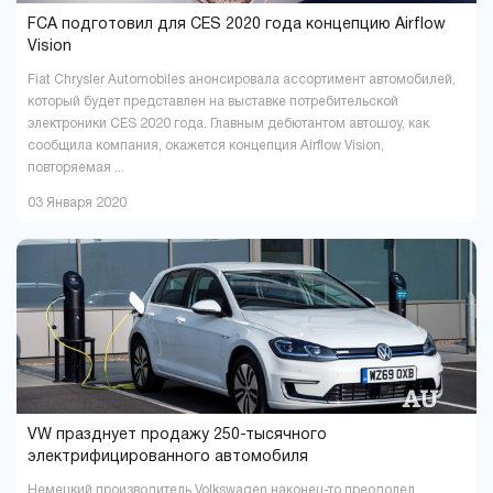
FCA подготовил для CES 2020 года концепцию Airflow
Vision
Fiat Chrysler Automobiles анонсировала ассортимент автомобилей,
который будет представлен на выставке потребительской
электроники CES 2020 года. Главным дебютантом автошоу, как
сообщила компания, окажется концепция Airflow Vision,
повторяемая ...
03 Января 2020
VW празднует продажу 250-тысячного
электрифицированного автомобиля
Немецкий производитель Volkswagen наконец-то преодолел