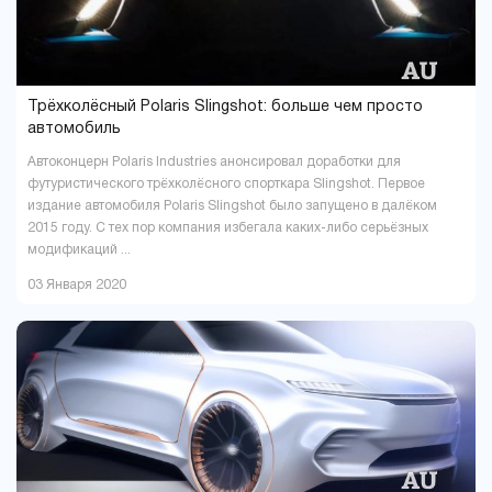
Трёхколёсный Polaris Slingshot: больше чем просто
автомобиль
Автоконцерн Polaris Industries анонсировал доработки для
футуристического трёхколёсного спорткара Slingshot. Первое
издание автомобиля Polaris Slingshot было запущено в далёком
2015 году. С тех пор компания избегала каких-либо серьёзных
модификаций ...
03 Января 2020