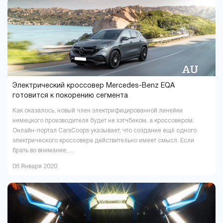
Павлоград
Полтава
1
16
Ровно
Сумы
9
5
Тернополь
Ужгород
9
4
Харьков
Херсон
37
16
Хмельницкий
Черкассы
18
6
Чернигов
Черновцы
5
7
Электрический кроссовер Mercedes-Benz EQA
готовится к покорению сегмента
Как оказалось, новый член электрифицированной линейки
немецкого производителя будет не хэтчбеком, а кроссовером.
Онлайн-портал CarsCoops указывает, что создание ещё одного
электрического кроссовера действительно имеет смысл. Если
брать во внимание, ...
06 Января 2020