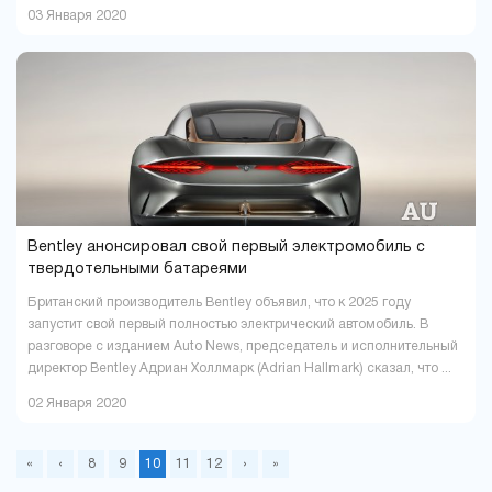
03 Января 2020
Bentley анонсировал свой первый электромобиль с
твердотельными батареями
Британский производитель Bentley объявил, что к 2025 году
запустит свой первый полностью электрический автомобиль. В
разговоре с изданием Auto News, председатель и исполнительный
директор Bentley Адриан Холлмарк (Adrian Hallmark) сказал, что ...
02 Января 2020
«
‹
8
9
10
11
12
›
»